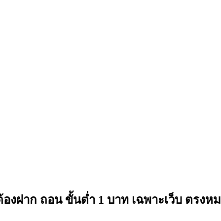
่ต้องฝาก ถอน ขั้นต่ำ 1 บาท เฉพาะเว็บ ตรงหม