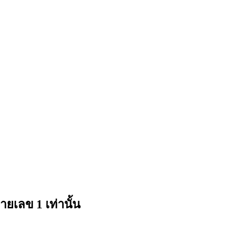
ายเลข 1 เท่านั้น