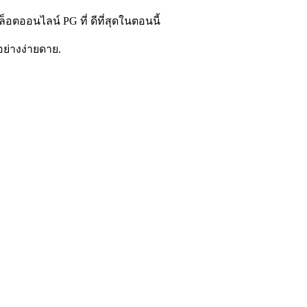
สล็อตออนไลน์ PG ที่ ดีที่สุดในตอนนี้
อย่างง่ายดาย.