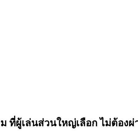
 ที่ผู้เล่นส่วนใหญ่เลือก ไม่ต้องผ่