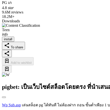
PG เก
4.8
star
9.6M reviews
18.2M+
Downloads
Teen
info
install
To share
Add to wishlist
pigbet: เป็นเว็บไซต์สล็อตโดยตรง ที่นำเสนอ
Wp Sub.asp
เล่นสล็อต pg ได้ทันที ไม่ต้องฝาก ถอน ขั้นต่ำเพียง 1 