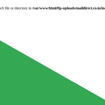
ch file or directory in
/var/www/html/ftp-uploads/maildirect.co.in/i