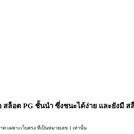
 สล็อต PG ชั้นนำ ซึ่งชนะได้ง่าย และยังมี ส
บาท เฉพาะเว็บตรง ที่เป็นหมายเลข 1 เท่านั้น