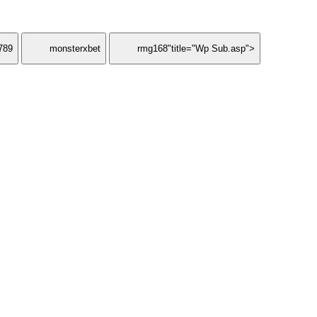
789
monsterxbet
rmg168"title="Wp Sub.asp">