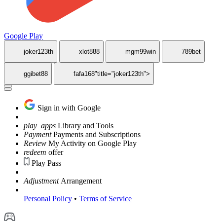
Google Play
joker123th
xlot888
mgm99win
789bet
ggibet88
fafa168"title="joker123th">
Sign in with Google
play_apps
Library and Tools
Payment
Payments and Subscriptions
Review
My Activity on Google Play
redeem
offer
Play Pass
Adjustment
Arrangement
Personal Policy
•
Terms of Service