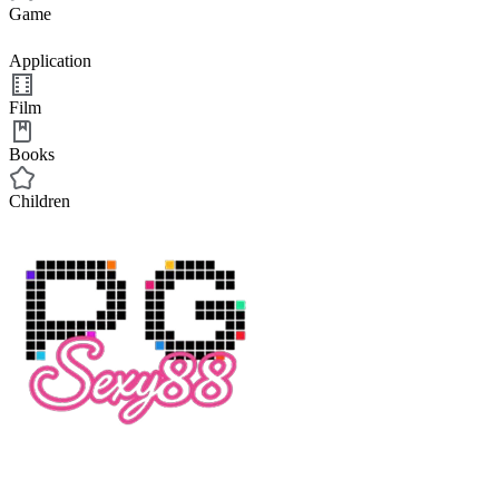
Game
Application
Film
Books
Children