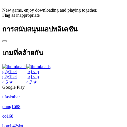
New game, enjoy downloading and playing together.
Flag as inappropriate
การสนับสนุนแอปพลิเคชัน
เกมที่คล้ายกัน
g2g1bet
pxj vip
g2g1bet
pxj vip
4.5 ★
4.7 ★
Google Play
ufaslotbar
pung1688
co168
bomb42slot