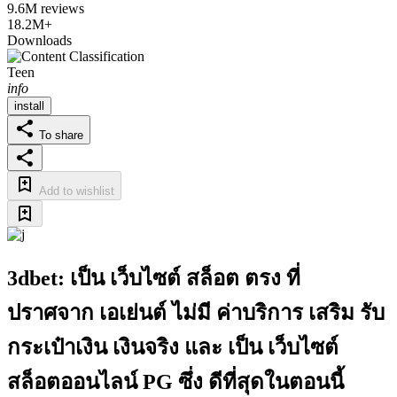
9.6M reviews
18.2M+
Downloads
Teen
info
install
To share
Add to wishlist
3dbet: เป็น เว็บไซต์ สล็อต ตรง ที่
ปราศจาก เอเย่นต์ ไม่มี ค่าบริการ เสริม รับ
กระเป๋าเงิน เงินจริง และ เป็น เว็บไซต์
สล็อตออนไลน์ PG ซึ่ง ดีที่สุดในตอนนี้