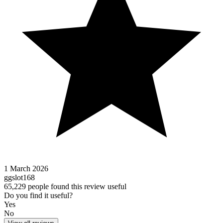
1 March 2026
ggslot168
65,229 people found this review useful
Do you find it useful?
Yes
No