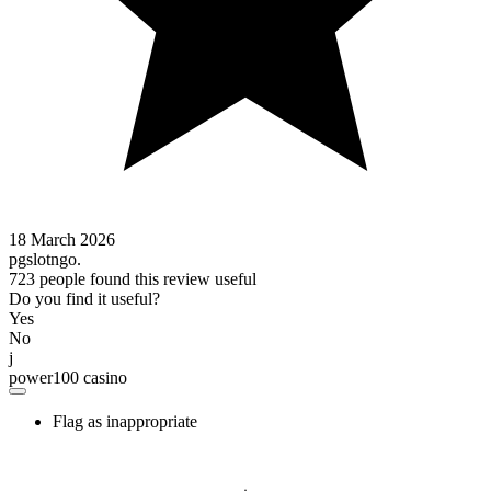
18 March 2026
pgslotngo.
723 people found this review useful
Do you find it useful?
Yes
No
j
power100 casino
Flag as inappropriate