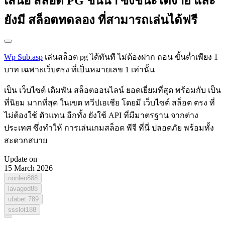
เสนอ สล็อต PG ชั้นนำ ซึ่งชนะได้ง่าย และ
ยังมี สล็อตทดลอง ที่สามารถเล่นได้ฟรี
Wp Sub.asp
เล่นสล็อต pg ได้ทันที ไม่ต้องฝาก ถอน ขั้นต่ำเพียง 1
บาท เฉพาะเว็บตรง ที่เป็นหมายเลข 1 เท่านั้น
เป็น เว็บไซต์ เดิมพัน สล็อตออนไลน์ ยอดเยี่ยมที่สุด พร้อมกับ เป็น
ที่นิยม มากที่สุด ในเขต ทวีปเอเชีย โดยมี เว็บไซต์ สล็อต ตรง ที่
ไม่ต้องใช้ ตัวแทน อีกทั้ง ยังใช้ API ที่มีมาตรฐาน จากต่าง
ประเทศ ซึ่งทำให้ การเล่นเกมสล็อต พีจี ที่นี่ ปลอดภัย พร้อมทั้ง
สะดวกสบาย
Update on
15 March 2026
nonlen888
lavagod88
ufabet 789
ssslot188