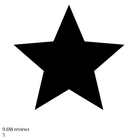
9.6M reviews
5