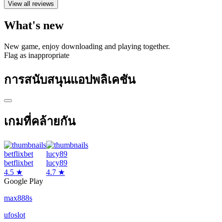
View all reviews
What's new
New game, enjoy downloading and playing together.
Flag as inappropriate
การสนับสนุนแอปพลิเคชัน
เกมที่คล้ายกัน
betflixbet
lucy89
betflixbet
lucy89
4.5 ★
4.7 ★
Google Play
max888s
ufoslot