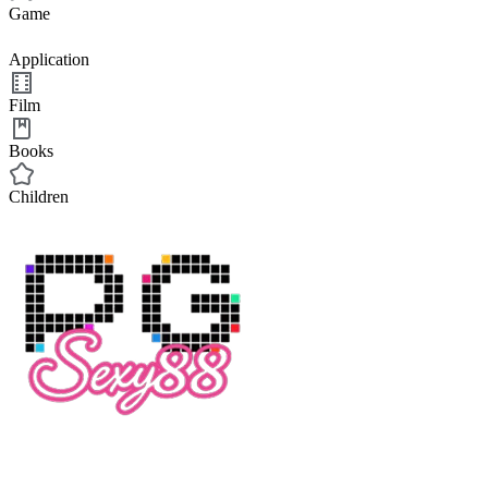
Game
Application
Film
Books
Children