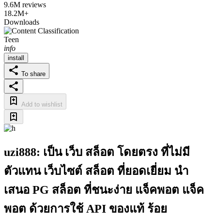
9.6M reviews
18.2M+
Downloads
Teen
info
install
To share
Add to wishlist
uzi888: เป็น เว็บ สล็อต โดยตรง ที่ไม่มี
ตัวแทน เว็บไซต์ สล็อต ที่ยอดเยี่ยม นำ
เสนอ PG สล็อต ที่ชนะง่าย แจ็คพอต แจ็ค
พอต ด้วยการใช้ API ของแท้ ร้อย