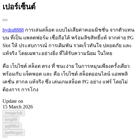
เปอร์เซ็นต์
hydra8888
การเล่นสล็อต แบบไม่เสียค่าคอมมิชชั่น จากตัวแทน
บน ที่เป็น แพลตฟอร์ม เชื่อถือได้ พร้อมลิขสิทธิ์แท้ จากค่าย PG
Slot ให้ ประสบการณ์ การเดิมพัน รวดเร็วทันใจ ปลอดภัย และ
แท้จริง โดยเฉพาะอย่างยิ่ง ที่ได้รับความนิยม ในไทย
คือ เว็บไซต์ สล็อต ตรง ที่ ชนะง่าย ในการหมุนเพียงครั้งเดียว
พร้อมกับ แจ็คพอต และ คือ เว็บไซต์ สล็อตออนไลน์ แอพพลิ
เคชั่น สากล แท้จริง ซึ่ง เล่นเกมสล็อต PG อย่าง แฟร์ โดยไม่
ต้องการ การโกง
Update on
15 March 2026
megaclub
king99
pg888st
betflixgun