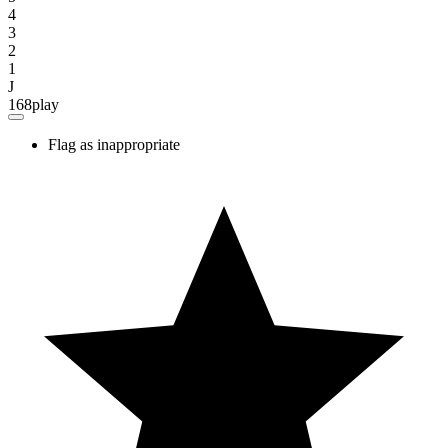
4
3
2
1
J
168play
Flag as inappropriate