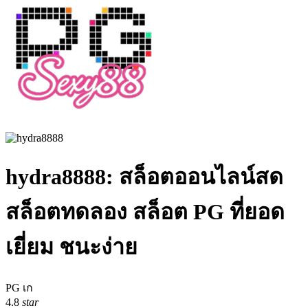
hydra8888: สล็อตออนไลน์สด
สล็อตทดลอง สล็อต PG ที่ยอด
เยี่ยม ชนะง่าย
PG เก
4.8
star