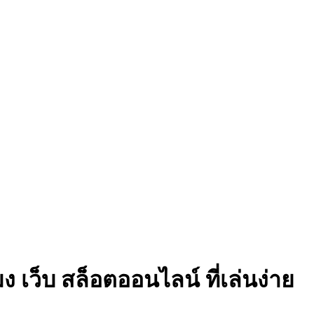
ง เว็บ สล็อตออนไลน์ ที่เล่นง่าย