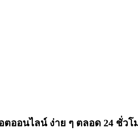
็อตออนไลน์ ง่าย ๆ ตลอด 24 ชั่วโม