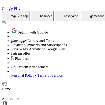
Google Play
Wp Sub.asp
bombbet
nasagame
gamezone
Sign in with Google
play_apps
Library and Tools
Payment
Payments and Subscriptions
Review
My Activity on Google Play
redeem
offer
Play Pass
Adjustment
Arrangement
Personal Policy
•
Terms of Service
Game
Application