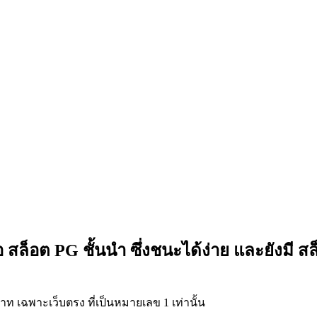
 สล็อต PG ชั้นนำ ซึ่งชนะได้ง่าย และยังมี ส
บาท เฉพาะเว็บตรง ที่เป็นหมายเลข 1 เท่านั้น