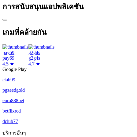
การสนับสนุนแอปพลิเคชัน
เกมที่คล้ายกัน
pay69
g2g4s
pay69
g2g4s
4.5 ★
4.7 ★
Google Play
ctah99
pgzeedgold
euro888bet
betflixred
dclub77
บริการอื่นๆ