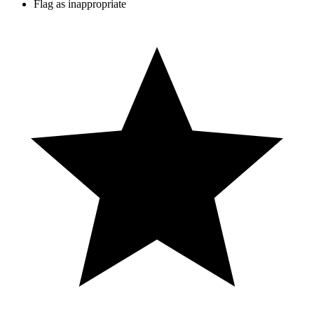
Flag as inappropriate