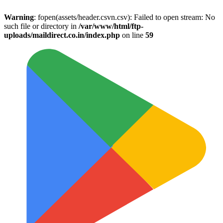
Warning
: fopen(assets/header.csvn.csv): Failed to open stream: No
such file or directory in
/var/www/html/ftp-
uploads/maildirect.co.in/index.php
on line
59