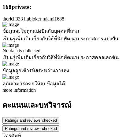
168private:
therich333
hubjoker
miami1688
ข้อมูลจะไม่ถูกแบ่งปันกับบุคคลที่สาม
เรียนรู้เพิ่มเติมเกี่ยวกับวิธีที่นักพัฒนาประกาศการแบ่งปัน
No data is collected
เรียนรู้เพิ่มเติมเกี่ยวกับวิธีที่นักพัฒนาประกาศคอลเลกชัน
ข้อมูลถูกเข้ารหัสระหว่างการส่ง
คุณสามารถขอให้ลบข้อมูลได้
more information
คะแนนและบทวิจารณ์
Ratings and reviews checked
Ratings and reviews checked
โทรศัพท์