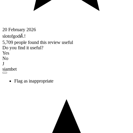
20 February 2026
slotofgodด้.!
5,709 people found this review useful
Do you find it useful?
Yes
No
J
siambet
Flag as inappropriate