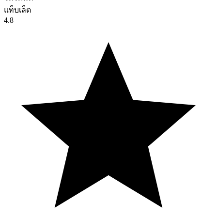
แท็บเล็ต
4.8