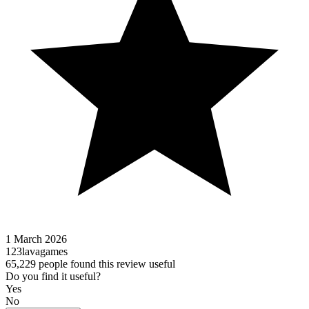
1 March 2026
123lavagames
65,229 people found this review useful
Do you find it useful?
Yes
No