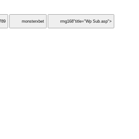
789
monsterxbet
rmg168"title="Wp Sub.asp">