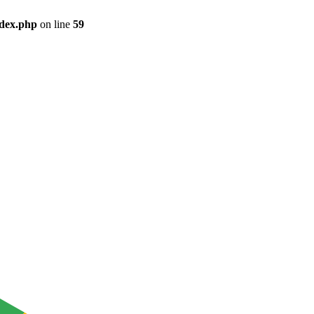
ndex.php
on line
59