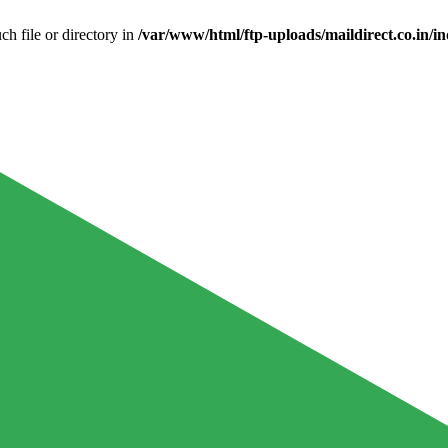
ch file or directory in
/var/www/html/ftp-uploads/maildirect.co.in/i