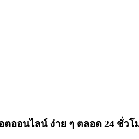
็อตออนไลน์ ง่าย ๆ ตลอด 24 ชั่วโม