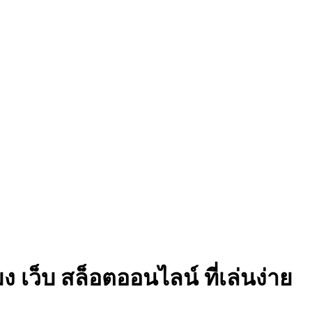
ง เว็บ สล็อตออนไลน์ ที่เล่นง่าย