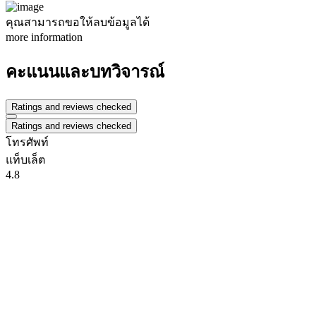
คุณสามารถขอให้ลบข้อมูลได้
more information
คะแนนและบทวิจารณ์
Ratings and reviews checked
Ratings and reviews checked
โทรศัพท์
แท็บเล็ต
4.8