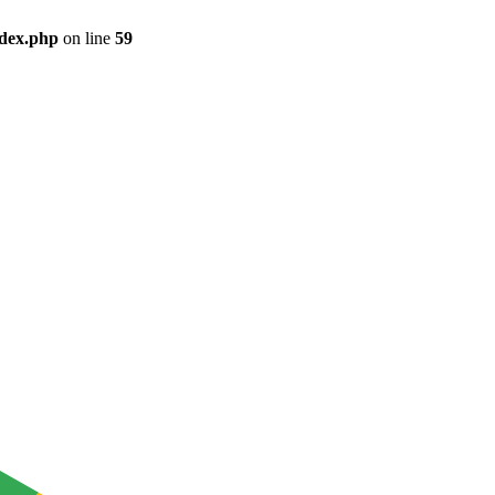
ndex.php
on line
59