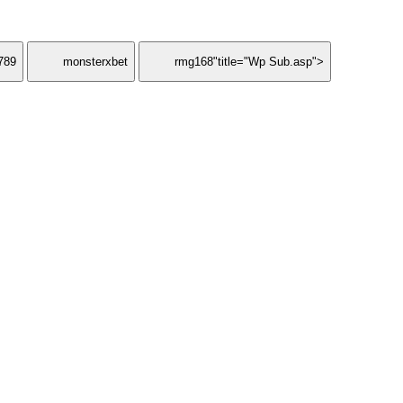
789
monsterxbet
rmg168"title="Wp Sub.asp">