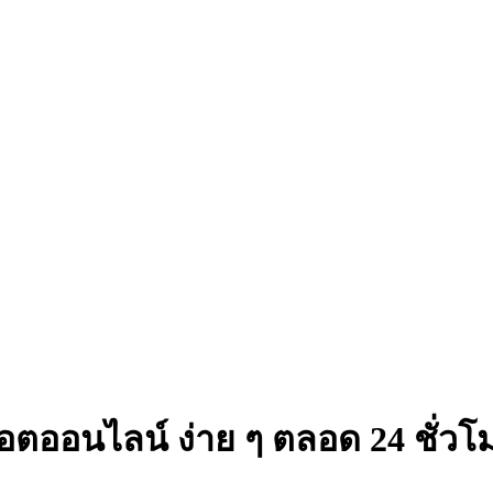
็อตออนไลน์ ง่าย ๆ ตลอด 24 ชั่วโม