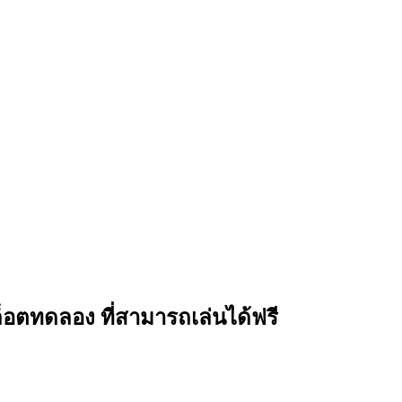
ล็อตทดลอง ที่สามารถเล่นได้ฟรี