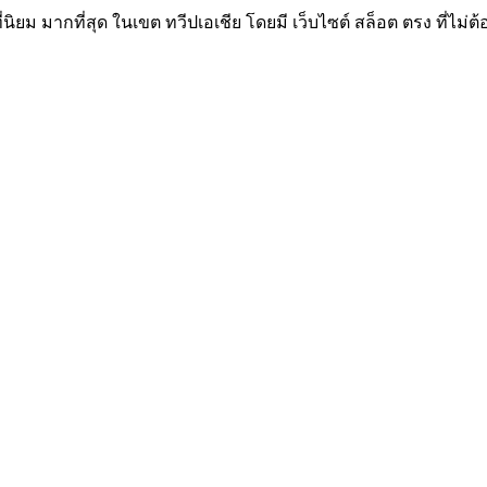
ี่นิยม มากที่สุด ในเขต ทวีปเอเชีย โดยมี เว็บไซต์ สล็อต ตรง ที่ไม่ต