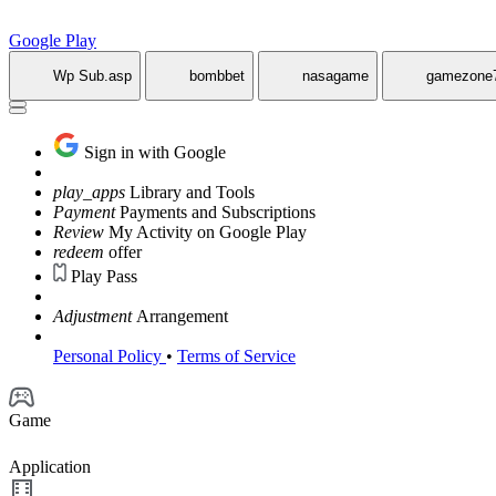
Google Play
Wp Sub.asp
bombbet
nasagame
gamezone
Sign in with Google
play_apps
Library and Tools
Payment
Payments and Subscriptions
Review
My Activity on Google Play
redeem
offer
Play Pass
Adjustment
Arrangement
Personal Policy
•
Terms of Service
Game
Application