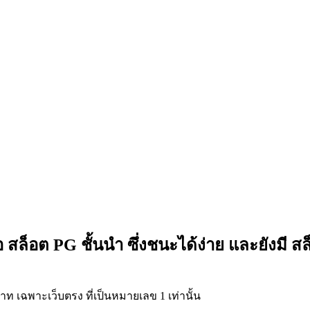
 สล็อต PG ชั้นนำ ซึ่งชนะได้ง่าย และยังมี ส
บาท เฉพาะเว็บตรง ที่เป็นหมายเลข 1 เท่านั้น