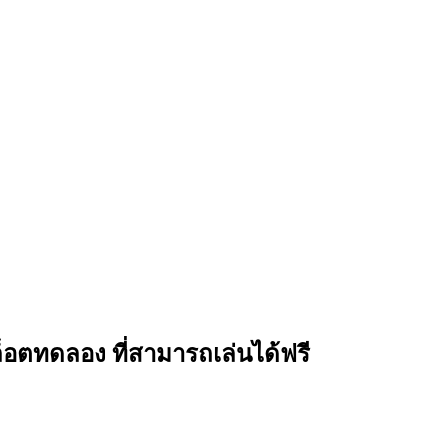
ล็อตทดลอง ที่สามารถเล่นได้ฟรี