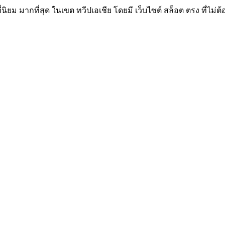
ี่นิยม มากที่สุด ในเขต ทวีปเอเชีย โดยมี เว็บไซต์ สล็อต ตรง ที่ไม่ต