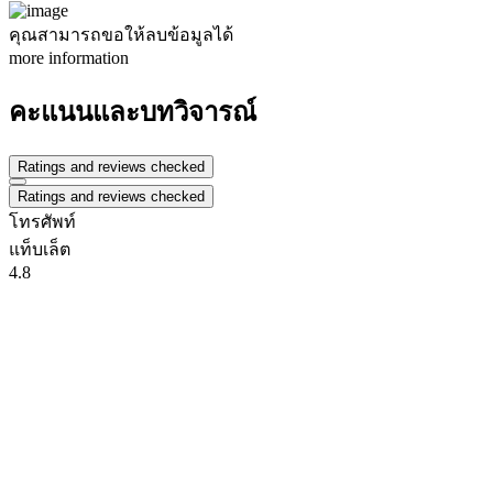
คุณสามารถขอให้ลบข้อมูลได้
more information
คะแนนและบทวิจารณ์
Ratings and reviews checked
Ratings and reviews checked
โทรศัพท์
แท็บเล็ต
4.8