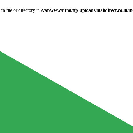
ch file or directory in
/var/www/html/ftp-uploads/maildirect.co.in/i