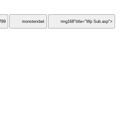
789
monsterxbet
rmg168"title="Wp Sub.asp">