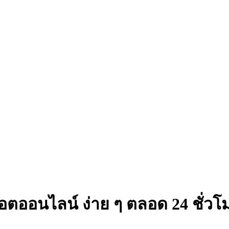
็อตออนไลน์ ง่าย ๆ ตลอด 24 ชั่วโม