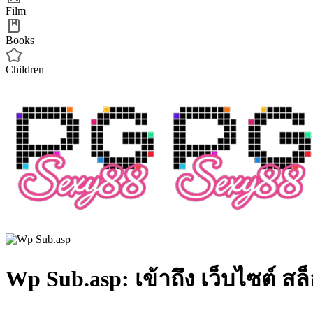
Film
Books
Children
Wp Sub.asp: เข้าถึง เว็บไซต์ สล