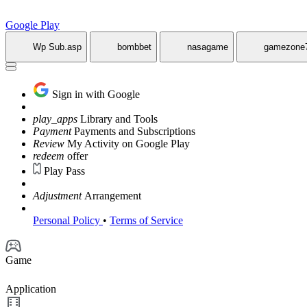
Google Play
Wp Sub.asp
bombbet
nasagame
gamezone
Sign in with Google
play_apps
Library and Tools
Payment
Payments and Subscriptions
Review
My Activity on Google Play
redeem
offer
Play Pass
Adjustment
Arrangement
Personal Policy
•
Terms of Service
Game
Application