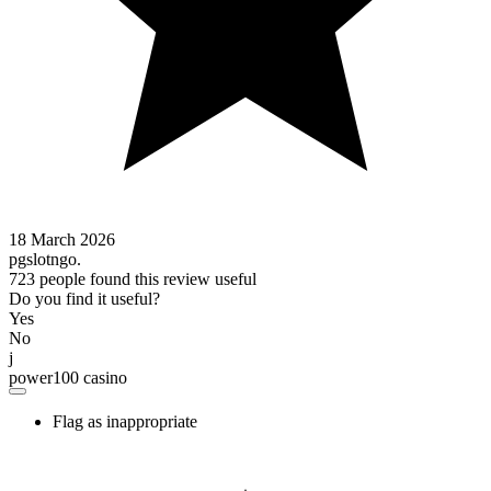
18 March 2026
pgslotngo.
723 people found this review useful
Do you find it useful?
Yes
No
j
power100 casino
Flag as inappropriate