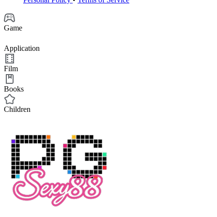
Game
Application
Film
Books
Children