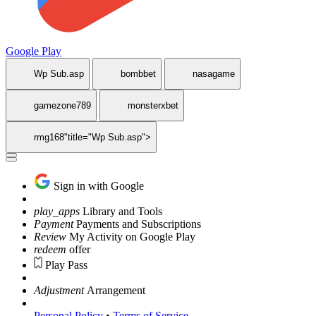
Google Play
Wp Sub.asp
bombbet
nasagame
gamezone789
monsterxbet
rmg168"title="Wp Sub.asp">
Sign in with Google
play_apps
Library and Tools
Payment
Payments and Subscriptions
Review
My Activity on Google Play
redeem
offer
Play Pass
Adjustment
Arrangement
Personal Policy
•
Terms of Service