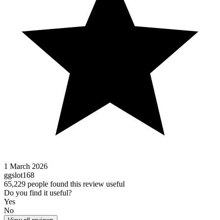
1 March 2026
ggslot168
65,229 people found this review useful
Do you find it useful?
Yes
No