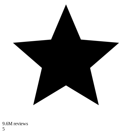
9.6M reviews
5