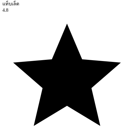
แท็บเล็ต
4.8