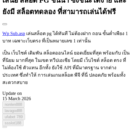
เสนอ สล็อต PG ชั้นนำ ซึ่งชนะได้ง่าย และ
ยังมี สล็อตทดลอง ที่สามารถเล่นได้ฟรี
Wp Sub.asp
เล่นสล็อต pg ได้ทันที ไม่ต้องฝาก ถอน ขั้นต่ำเพียง 1
บาท เฉพาะเว็บตรง ที่เป็นหมายเลข 1 เท่านั้น
เป็น เว็บไซต์ เดิมพัน สล็อตออนไลน์ ยอดเยี่ยมที่สุด พร้อมกับ เป็น
ที่นิยม มากที่สุด ในเขต ทวีปเอเชีย โดยมี เว็บไซต์ สล็อต ตรง ที่
ไม่ต้องใช้ ตัวแทน อีกทั้ง ยังใช้ API ที่มีมาตรฐาน จากต่าง
ประเทศ ซึ่งทำให้ การเล่นเกมสล็อต พีจี ที่นี่ ปลอดภัย พร้อมทั้ง
สะดวกสบาย
Update on
15 March 2026
nonlen888
lavagod88
ufabet 789
ssslot188