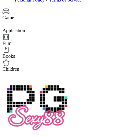
Game
Application
Film
Books
Children