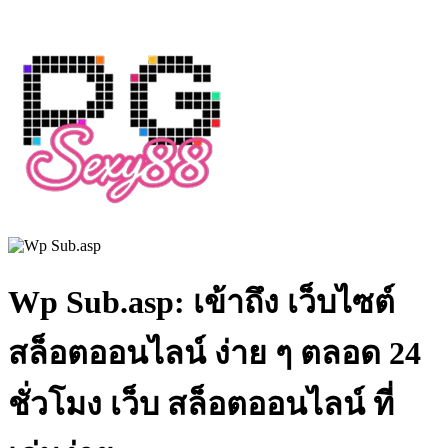
Wp Sub.asp: เข้าถึง เว็บไซต์
สล็อตออนไลน์ ง่าย ๆ ตลอด 24
ชั่วโมง เว็บ สล็อตออนไลน์ ที่