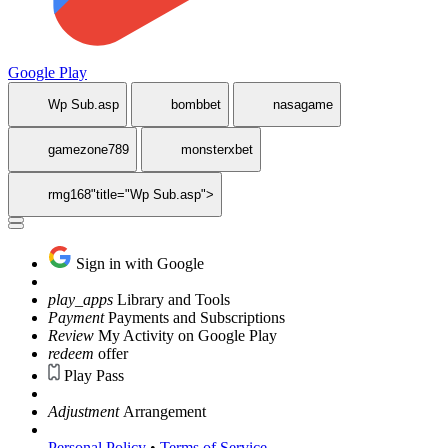
Google Play
Wp Sub.asp
bombbet
nasagame
gamezone789
monsterxbet
rmg168"title="Wp Sub.asp">
Sign in with Google
play_apps
Library and Tools
Payment
Payments and Subscriptions
Review
My Activity on Google Play
redeem
offer
Play Pass
Adjustment
Arrangement
Personal Policy
•
Terms of Service