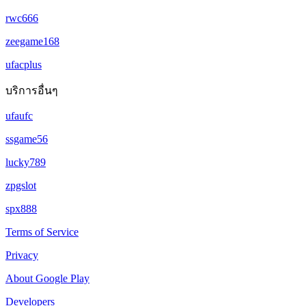
rwc666
zeegame168
ufacplus
บริการอื่นๆ
ufaufc
ssgame56
lucky789
zpgslot
spx888
Terms of Service
Privacy
About Google Play
Developers