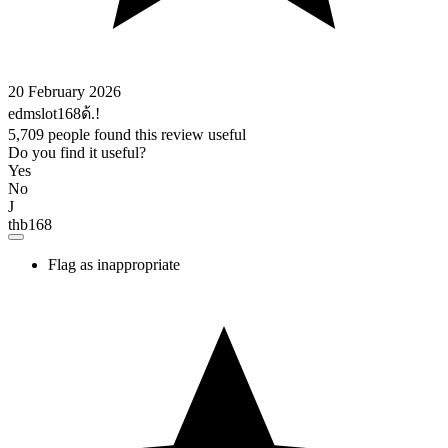
20 February 2026
edmslot168ด้.!
5,709 people found this review useful
Do you find it useful?
Yes
No
J
thb168
Flag as inappropriate