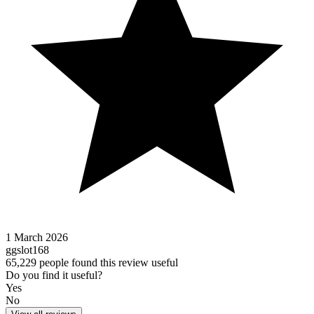
1 March 2026
ggslot168
65,229 people found this review useful
Do you find it useful?
Yes
No