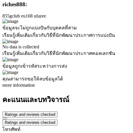
riches888:
855gclub
eu168
ufazee
ข้อมูลจะไม่ถูกแบ่งปันกับบุคคลที่สาม
เรียนรู้เพิ่มเติมเกี่ยวกับวิธีที่นักพัฒนาประกาศการแบ่งปัน
No data is collected
เรียนรู้เพิ่มเติมเกี่ยวกับวิธีที่นักพัฒนาประกาศคอลเลกชัน
ข้อมูลถูกเข้ารหัสระหว่างการส่ง
คุณสามารถขอให้ลบข้อมูลได้
more information
คะแนนและบทวิจารณ์
Ratings and reviews checked
Ratings and reviews checked
โทรศัพท์