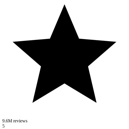
9.6M reviews
5