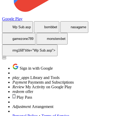
Google Play
Wp Sub.asp
bombbet
nasagame
gamezone789
monsterxbet
rmg168"title="Wp Sub.asp">
Sign in with Google
play_apps
Library and Tools
Payment
Payments and Subscriptions
Review
My Activity on Google Play
redeem
offer
Play Pass
Adjustment
Arrangement
Personal Policy
•
Terms of Service