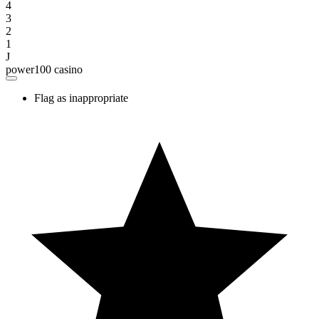
4
3
2
1
J
power100 casino
Flag as inappropriate