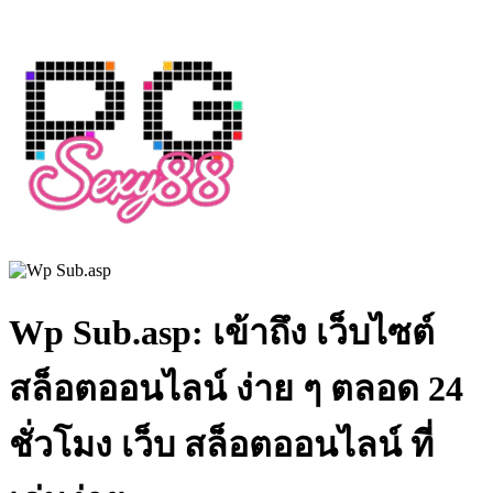
Wp Sub.asp: เข้าถึง เว็บไซต์
สล็อตออนไลน์ ง่าย ๆ ตลอด 24
ชั่วโมง เว็บ สล็อตออนไลน์ ที่