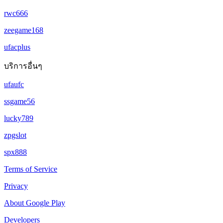
rwc666
zeegame168
ufacplus
บริการอื่นๆ
ufaufc
ssgame56
lucky789
zpgslot
spx888
Terms of Service
Privacy
About Google Play
Developers