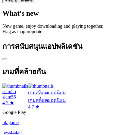
View all reviews
What's new
New game, enjoy downloading and playing together.
Flag as inappropriate
การสนับสนุนแอปพลิเคชัน
เกมที่คล้ายกัน
siam55
เกมสล็อตยอดนิยม
siam55
เกมสล็อตยอดนิยม
4.5 ★
4.7 ★
Google Play
bk game
best444all