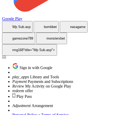
Google Play
Wp Sub.asp
bombbet
nasagame
gamezone789
monsterxbet
rmg168"title="Wp Sub.asp">
Sign in with Google
play_apps
Library and Tools
Payment
Payments and Subscriptions
Review
My Activity on Google Play
redeem
offer
Play Pass
Adjustment
Arrangement
Personal Policy
•
Terms of Service