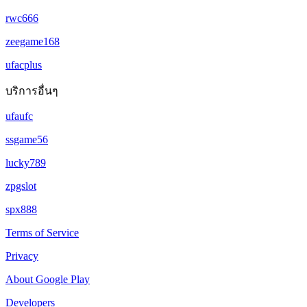
rwc666
zeegame168
ufacplus
บริการอื่นๆ
ufaufc
ssgame56
lucky789
zpgslot
spx888
Terms of Service
Privacy
About Google Play
Developers