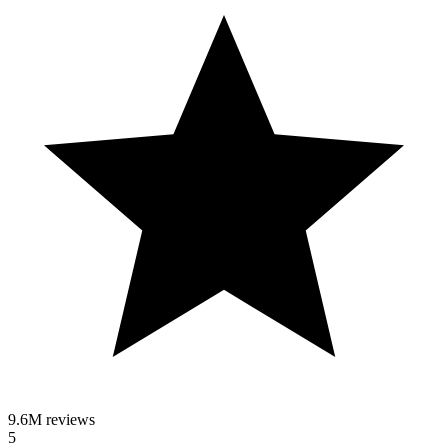
9.6M reviews
5