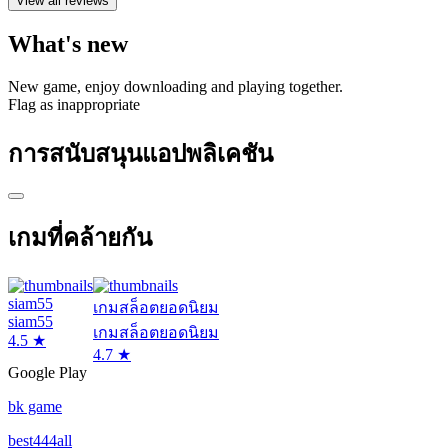
View all reviews
What's new
New game, enjoy downloading and playing together.
Flag as inappropriate
การสนับสนุนแอปพลิเคชัน
เกมที่คล้ายกัน
siam55
เกมสล็อตยอดนิยม
siam55
เกมสล็อตยอดนิยม
4.5 ★
4.7 ★
Google Play
bk game
best444all