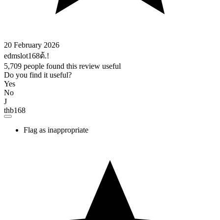
20 February 2026
edmslot168ด้.!
5,709 people found this review useful
Do you find it useful?
Yes
No
J
thb168
Flag as inappropriate