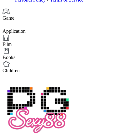
Game
Application
Film
Books
Children