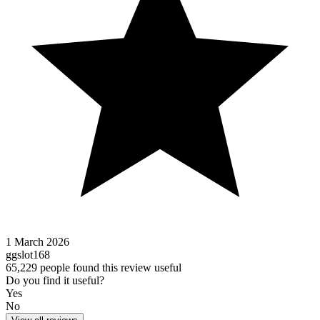
1 March 2026
ggslot168
65,229 people found this review useful
Do you find it useful?
Yes
No