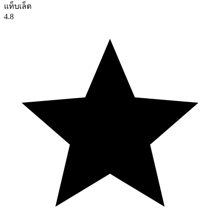
แท็บเล็ต
4.8