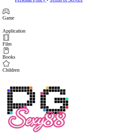
Game
Application
Film
Books
Children