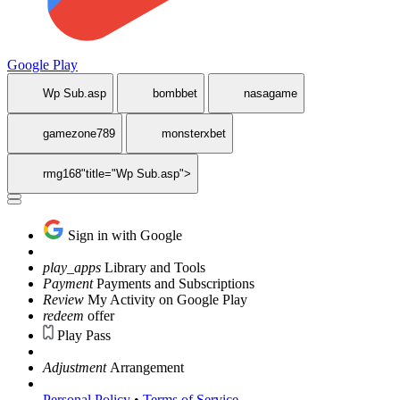
Google Play
Wp Sub.asp
bombbet
nasagame
gamezone789
monsterxbet
rmg168"title="Wp Sub.asp">
Sign in with Google
play_apps
Library and Tools
Payment
Payments and Subscriptions
Review
My Activity on Google Play
redeem
offer
Play Pass
Adjustment
Arrangement
Personal Policy
•
Terms of Service