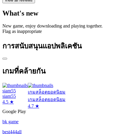
View all reviews
What's new
New game, enjoy downloading and playing together.
Flag as inappropriate
การสนับสนุนแอปพลิเคชัน
เกมที่คล้ายกัน
siam55
เกมสล็อตยอดนิยม
siam55
เกมสล็อตยอดนิยม
4.5 ★
4.7 ★
Google Play
bk game
best444all