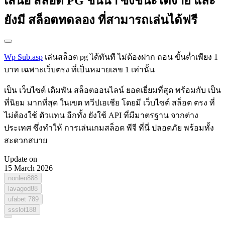
เสนอ สล็อต PG ชั้นนำ ซึ่งชนะได้ง่าย และ
ยังมี สล็อตทดลอง ที่สามารถเล่นได้ฟรี
Wp Sub.asp
เล่นสล็อต pg ได้ทันที ไม่ต้องฝาก ถอน ขั้นต่ำเพียง 1
บาท เฉพาะเว็บตรง ที่เป็นหมายเลข 1 เท่านั้น
เป็น เว็บไซต์ เดิมพัน สล็อตออนไลน์ ยอดเยี่ยมที่สุด พร้อมกับ เป็น
ที่นิยม มากที่สุด ในเขต ทวีปเอเชีย โดยมี เว็บไซต์ สล็อต ตรง ที่
ไม่ต้องใช้ ตัวแทน อีกทั้ง ยังใช้ API ที่มีมาตรฐาน จากต่าง
ประเทศ ซึ่งทำให้ การเล่นเกมสล็อต พีจี ที่นี่ ปลอดภัย พร้อมทั้ง
สะดวกสบาย
Update on
15 March 2026
nonlen888
lavagod88
ufabet 789
ssslot188