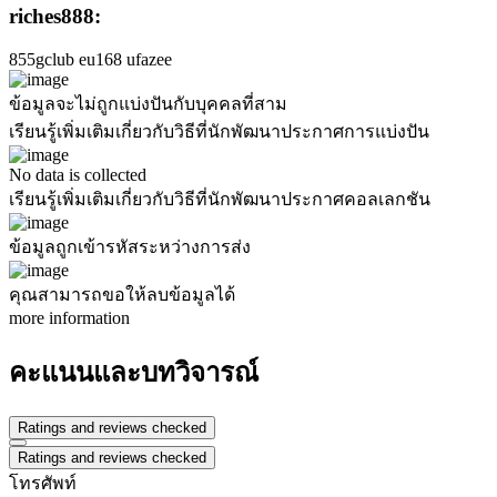
riches888:
855gclub
eu168
ufazee
ข้อมูลจะไม่ถูกแบ่งปันกับบุคคลที่สาม
เรียนรู้เพิ่มเติมเกี่ยวกับวิธีที่นักพัฒนาประกาศการแบ่งปัน
No data is collected
เรียนรู้เพิ่มเติมเกี่ยวกับวิธีที่นักพัฒนาประกาศคอลเลกชัน
ข้อมูลถูกเข้ารหัสระหว่างการส่ง
คุณสามารถขอให้ลบข้อมูลได้
more information
คะแนนและบทวิจารณ์
Ratings and reviews checked
Ratings and reviews checked
โทรศัพท์