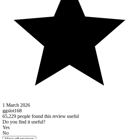
1 March 2026
ggslot168
65,229 people found this review useful
Do you find it useful?
Yes
No