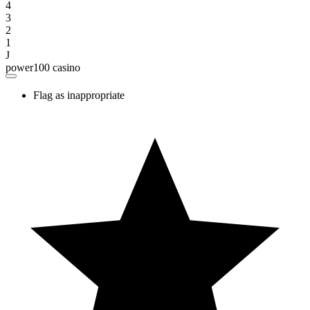
4
3
2
1
J
power100 casino
Flag as inappropriate