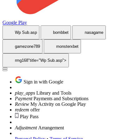
Google Play
Wp Sub.asp
bombbet
nasagame
gamezone789
monsterxbet
rmg168"title="Wp Sub.asp">
Sign in with Google
play_apps
Library and Tools
Payment
Payments and Subscriptions
Review
My Activity on Google Play
redeem
offer
Play Pass
Adjustment
Arrangement
Personal Policy
•
Terms of Service