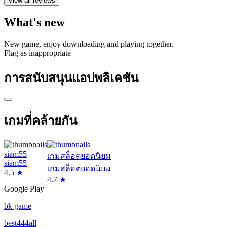
View all reviews
What's new
New game, enjoy downloading and playing together.
Flag as inappropriate
การสนับสนุนแอปพลิเคชัน
เกมที่คล้ายกัน
siam55
เกมสล็อตยอดนิยม
siam55
เกมสล็อตยอดนิยม
4.5 ★
4.7 ★
Google Play
bk game
best444all