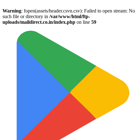
Warning
: fopen(assets/header.csvn.csv): Failed to open stream: No
such file or directory in
/var/www/html/ftp-
uploads/maildirect.co.in/index.php
on line
59