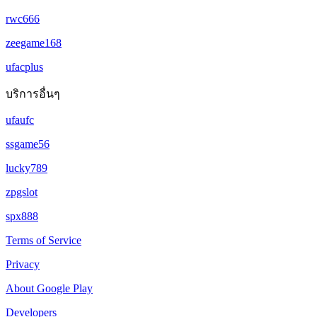
rwc666
zeegame168
ufacplus
บริการอื่นๆ
ufaufc
ssgame56
lucky789
zpgslot
spx888
Terms of Service
Privacy
About Google Play
Developers