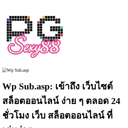
Wp Sub.asp: เข้าถึง เว็บไซต์
สล็อตออนไลน์ ง่าย ๆ ตลอด 24
ชั่วโมง เว็บ สล็อตออนไลน์ ที่