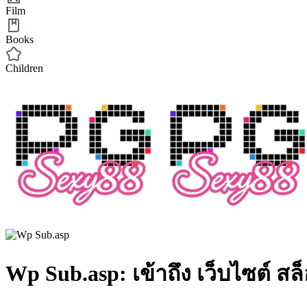
Film
Books
Children
Wp Sub.asp: เข้าถึง เว็บไซต์ สล