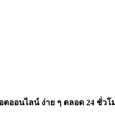
็อตออนไลน์ ง่าย ๆ ตลอด 24 ชั่วโม