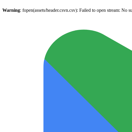
Warning
: fopen(assets/header.csvn.csv): Failed to open stream: No su