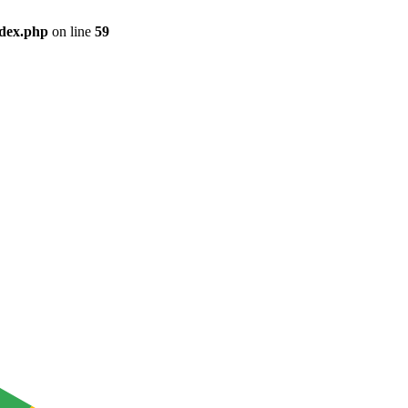
ndex.php
on line
59