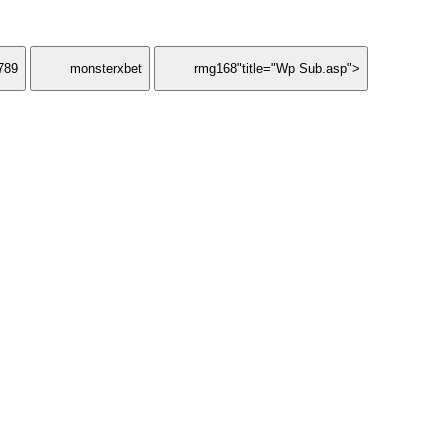
789
monsterxbet
rmg168"title="Wp Sub.asp">