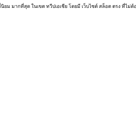
ี่นิยม มากที่สุด ในเขต ทวีปเอเชีย โดยมี เว็บไซต์ สล็อต ตรง ที่ไม่ต