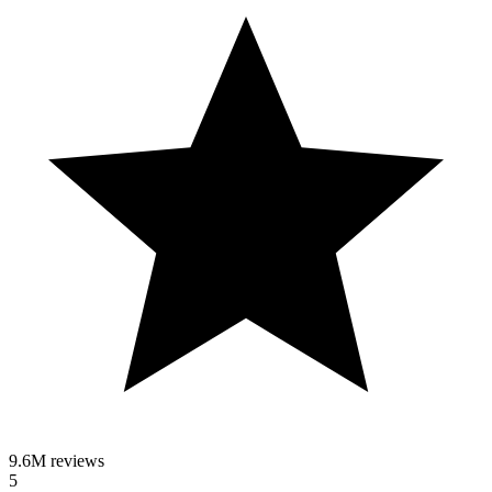
9.6M reviews
5