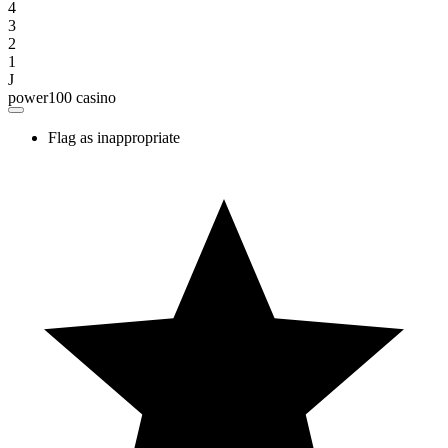
4
3
2
1
J
power100 casino
Flag as inappropriate