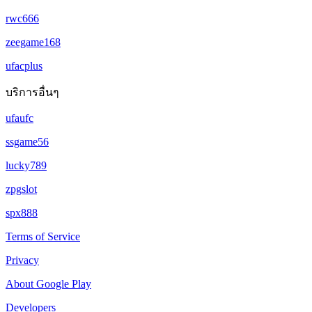
rwc666
zeegame168
ufacplus
บริการอื่นๆ
ufaufc
ssgame56
lucky789
zpgslot
spx888
Terms of Service
Privacy
About Google Play
Developers