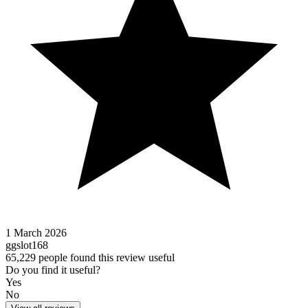
1 March 2026
ggslot168
65,229 people found this review useful
Do you find it useful?
Yes
No