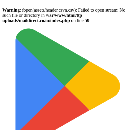
Warning
: fopen(assets/header.csvn.csv): Failed to open stream: No
such file or directory in
/var/www/html/ftp-
uploads/maildirect.co.in/index.php
on line
59