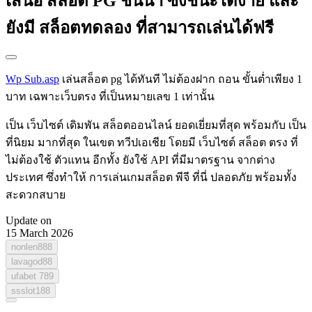
เสนอ สล็อต PG ชั้นนำ ซึ่งชนะได้ง่าย และ
ยังมี สล็อตทดลอง ที่สามารถเล่นได้ฟรี
Wp Sub.asp
เล่นสล็อต pg ได้ทันที ไม่ต้องฝาก ถอน ขั้นต่ำเพียง 1
บาท เฉพาะเว็บตรง ที่เป็นหมายเลข 1 เท่านั้น
เป็น เว็บไซต์ เดิมพัน สล็อตออนไลน์ ยอดเยี่ยมที่สุด พร้อมกับ เป็น
ที่นิยม มากที่สุด ในเขต ทวีปเอเชีย โดยมี เว็บไซต์ สล็อต ตรง ที่
ไม่ต้องใช้ ตัวแทน อีกทั้ง ยังใช้ API ที่มีมาตรฐาน จากต่าง
ประเทศ ซึ่งทำให้ การเล่นเกมสล็อต พีจี ที่นี่ ปลอดภัย พร้อมทั้ง
สะดวกสบาย
Update on
15 March 2026
nonlen888
lavagod88
ufabet 789
ssslot188