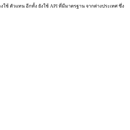
้องใช้ ตัวแทน อีกทั้ง ยังใช้ API ที่มีมาตรฐาน จากต่างประเทศ ซึ่ง