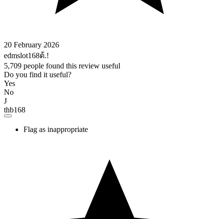
20 February 2026
edmslot168ด้.!
5,709 people found this review useful
Do you find it useful?
Yes
No
J
thb168
Flag as inappropriate