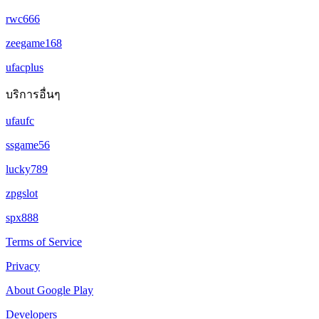
rwc666
zeegame168
ufacplus
บริการอื่นๆ
ufaufc
ssgame56
lucky789
zpgslot
spx888
Terms of Service
Privacy
About Google Play
Developers