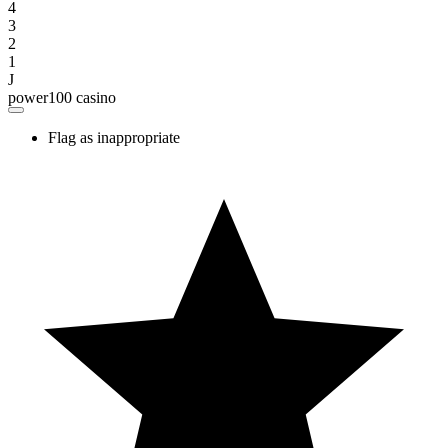
4
3
2
1
J
power100 casino
Flag as inappropriate