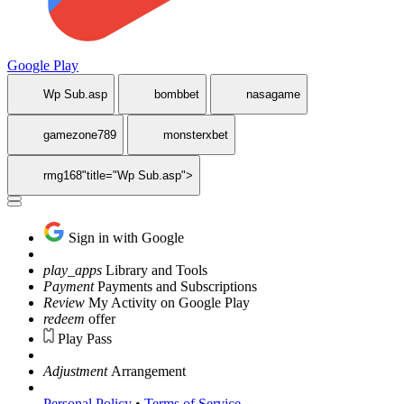
Google Play
Wp Sub.asp
bombbet
nasagame
gamezone789
monsterxbet
rmg168"title="Wp Sub.asp">
Sign in with Google
play_apps
Library and Tools
Payment
Payments and Subscriptions
Review
My Activity on Google Play
redeem
offer
Play Pass
Adjustment
Arrangement
Personal Policy
•
Terms of Service