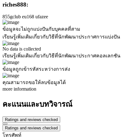
riches888:
855gclub
eu168
ufazee
ข้อมูลจะไม่ถูกแบ่งปันกับบุคคลที่สาม
เรียนรู้เพิ่มเติมเกี่ยวกับวิธีที่นักพัฒนาประกาศการแบ่งปัน
No data is collected
เรียนรู้เพิ่มเติมเกี่ยวกับวิธีที่นักพัฒนาประกาศคอลเลกชัน
ข้อมูลถูกเข้ารหัสระหว่างการส่ง
คุณสามารถขอให้ลบข้อมูลได้
more information
คะแนนและบทวิจารณ์
Ratings and reviews checked
Ratings and reviews checked
โทรศัพท์