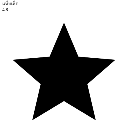
แท็บเล็ต
4.8