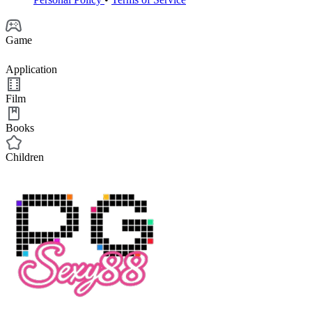
Game
Application
Film
Books
Children