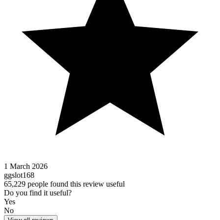
1 March 2026
ggslot168
65,229 people found this review useful
Do you find it useful?
Yes
No