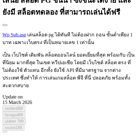
เสนอ สล็อต PG ชั้นนำ ซึ่งชนะได้ง่าย และ
ยังมี สล็อตทดลอง ที่สามารถเล่นได้ฟรี
Wp Sub.asp
เล่นสล็อต pg ได้ทันที ไม่ต้องฝาก ถอน ขั้นต่ำเพียง 1
บาท เฉพาะเว็บตรง ที่เป็นหมายเลข 1 เท่านั้น
เป็น เว็บไซต์ เดิมพัน สล็อตออนไลน์ ยอดเยี่ยมที่สุด พร้อมกับ เป็น
ที่นิยม มากที่สุด ในเขต ทวีปเอเชีย โดยมี เว็บไซต์ สล็อต ตรง ที่
ไม่ต้องใช้ ตัวแทน อีกทั้ง ยังใช้ API ที่มีมาตรฐาน จากต่าง
ประเทศ ซึ่งทำให้ การเล่นเกมสล็อต พีจี ที่นี่ ปลอดภัย พร้อมทั้ง
สะดวกสบาย
Update on
15 March 2026
nonlen888
lavagod88
ufabet 789
ssslot188