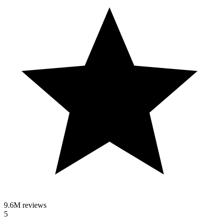
9.6M reviews
5