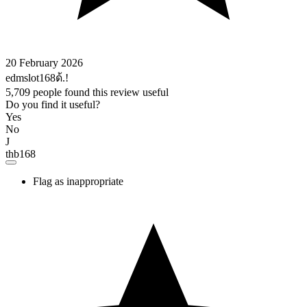
20 February 2026
edmslot168ด้.!
5,709 people found this review useful
Do you find it useful?
Yes
No
J
thb168
Flag as inappropriate