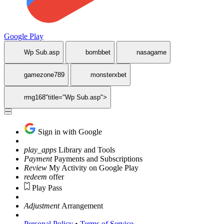
Google Play
Wp Sub.asp
bombbet
nasagame
gamezone789
monsterxbet
rmg168"title="Wp Sub.asp">
Sign in with Google
play_apps
Library and Tools
Payment
Payments and Subscriptions
Review
My Activity on Google Play
redeem
offer
Play Pass
Adjustment
Arrangement
Personal Policy
•
Terms of Service