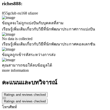
riches888:
855gclub
eu168
ufazee
ข้อมูลจะไม่ถูกแบ่งปันกับบุคคลที่สาม
เรียนรู้เพิ่มเติมเกี่ยวกับวิธีที่นักพัฒนาประกาศการแบ่งปัน
No data is collected
เรียนรู้เพิ่มเติมเกี่ยวกับวิธีที่นักพัฒนาประกาศคอลเลกชัน
ข้อมูลถูกเข้ารหัสระหว่างการส่ง
คุณสามารถขอให้ลบข้อมูลได้
more information
คะแนนและบทวิจารณ์
Ratings and reviews checked
Ratings and reviews checked
โทรศัพท์