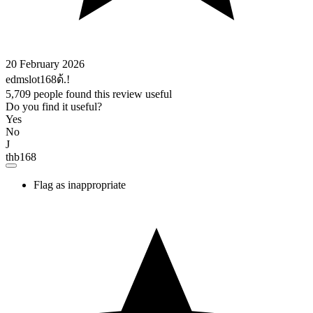
20 February 2026
edmslot168ด้.!
5,709 people found this review useful
Do you find it useful?
Yes
No
J
thb168
Flag as inappropriate