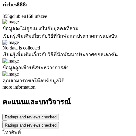
riches888:
855gclub
eu168
ufazee
ข้อมูลจะไม่ถูกแบ่งปันกับบุคคลที่สาม
เรียนรู้เพิ่มเติมเกี่ยวกับวิธีที่นักพัฒนาประกาศการแบ่งปัน
No data is collected
เรียนรู้เพิ่มเติมเกี่ยวกับวิธีที่นักพัฒนาประกาศคอลเลกชัน
ข้อมูลถูกเข้ารหัสระหว่างการส่ง
คุณสามารถขอให้ลบข้อมูลได้
more information
คะแนนและบทวิจารณ์
Ratings and reviews checked
Ratings and reviews checked
โทรศัพท์