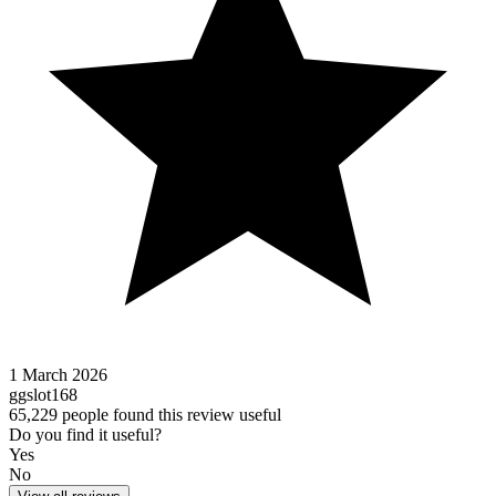
1 March 2026
ggslot168
65,229 people found this review useful
Do you find it useful?
Yes
No