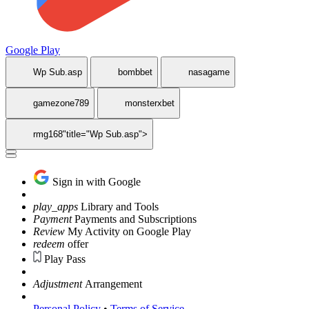
Google Play
Wp Sub.asp
bombbet
nasagame
gamezone789
monsterxbet
rmg168"title="Wp Sub.asp">
Sign in with Google
play_apps
Library and Tools
Payment
Payments and Subscriptions
Review
My Activity on Google Play
redeem
offer
Play Pass
Adjustment
Arrangement
Personal Policy
•
Terms of Service