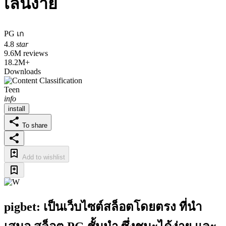
เล่นง่าย
PG เก
4.8
star
9.6M reviews
18.2M+
Downloads
Teen
info
install
To share
Add to wishlist
pigbet: เป็นเว็บไซต์สล็อตโดยตรง ที่นำ