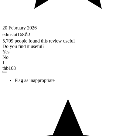
20 February 2026
edmslot168ด้.!
5,709 people found this review useful
Do you find it useful?
Yes
No
J
thb168
Flag as inappropriate