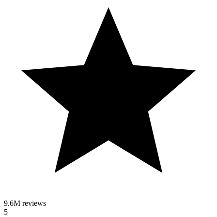
9.6M reviews
5