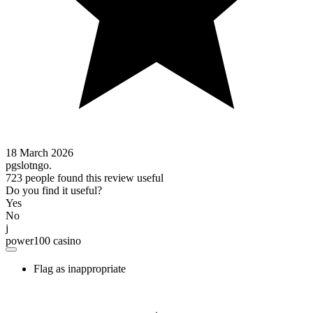
18 March 2026
pgslotngo.
723 people found this review useful
Do you find it useful?
Yes
No
j
power100 casino
Flag as inappropriate