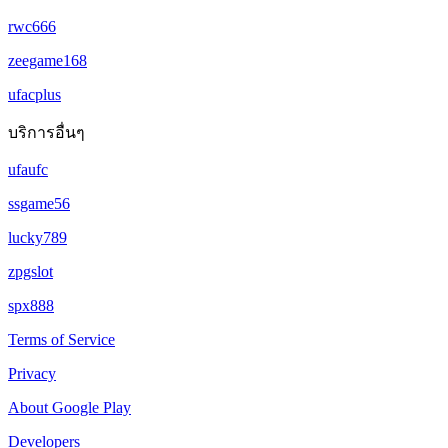
rwc666
zeegame168
ufacplus
บริการอื่นๆ
ufaufc
ssgame56
lucky789
zpgslot
spx888
Terms of Service
Privacy
About Google Play
Developers