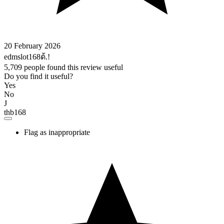
20 February 2026
edmslot168ด้.!
5,709 people found this review useful
Do you find it useful?
Yes
No
J
thb168
Flag as inappropriate