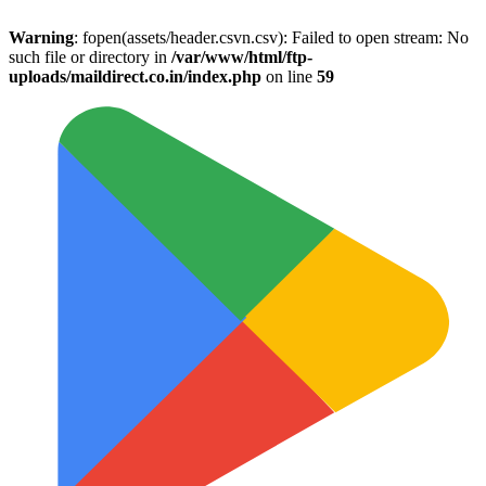
Warning
: fopen(assets/header.csvn.csv): Failed to open stream: No
such file or directory in
/var/www/html/ftp-
uploads/maildirect.co.in/index.php
on line
59