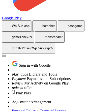
Google Play
Wp Sub.asp
bombbet
nasagame
gamezone789
monsterxbet
rmg168"title="Wp Sub.asp">
Sign in with Google
play_apps
Library and Tools
Payment
Payments and Subscriptions
Review
My Activity on Google Play
redeem
offer
Play Pass
Adjustment
Arrangement
Personal Policy
•
Terms of Service