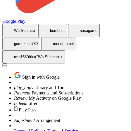
Google Play
Wp Sub.asp
bombbet
nasagame
gamezone789
monsterxbet
rmg168"title="Wp Sub.asp">
Sign in with Google
play_apps
Library and Tools
Payment
Payments and Subscriptions
Review
My Activity on Google Play
redeem
offer
Play Pass
Adjustment
Arrangement
Personal Policy
•
Terms of Service