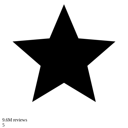
9.6M reviews
5