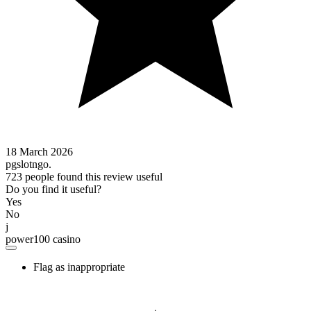
18 March 2026
pgslotngo.
723 people found this review useful
Do you find it useful?
Yes
No
j
power100 casino
Flag as inappropriate