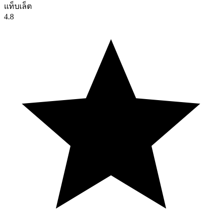
แท็บเล็ต
4.8