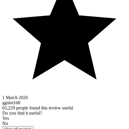
1 March 2026
ggslot168
65,229 people found this review useful
Do you find it useful?
Yes
No