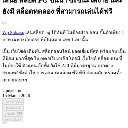
เสนอ สล็อต PG ชั้นนำ ซึ่งชนะได้ง่าย และ
ยังมี สล็อตทดลอง ที่สามารถเล่นได้ฟรี
Wp Sub.asp
เล่นสล็อต pg ได้ทันที ไม่ต้องฝาก ถอน ขั้นต่ำเพียง 1
บาท เฉพาะเว็บตรง ที่เป็นหมายเลข 1 เท่านั้น
เป็น เว็บไซต์ เดิมพัน สล็อตออนไลน์ ยอดเยี่ยมที่สุด พร้อมกับ เป็น
ที่นิยม มากที่สุด ในเขต ทวีปเอเชีย โดยมี เว็บไซต์ สล็อต ตรง ที่
ไม่ต้องใช้ ตัวแทน อีกทั้ง ยังใช้ API ที่มีมาตรฐาน จากต่าง
ประเทศ ซึ่งทำให้ การเล่นเกมสล็อต พีจี ที่นี่ ปลอดภัย พร้อมทั้ง
สะดวกสบาย
Update on
15 March 2026
nonlen888
lavagod88
ufabet 789
ssslot188