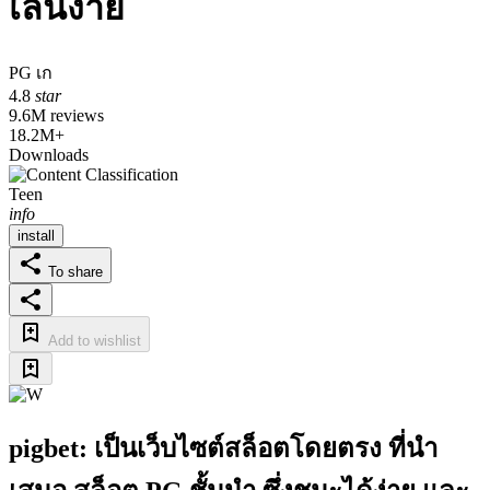
เล่นง่าย
PG เก
4.8
star
9.6M reviews
18.2M+
Downloads
Teen
info
install
To share
Add to wishlist
pigbet: เป็นเว็บไซต์สล็อตโดยตรง ที่นำ