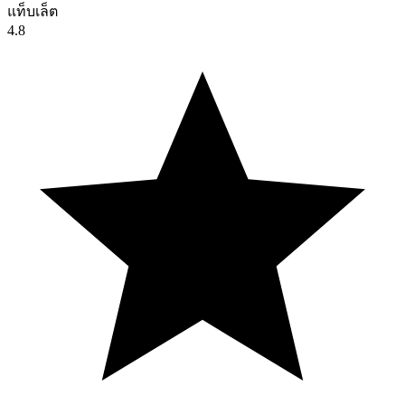
แท็บเล็ต
4.8