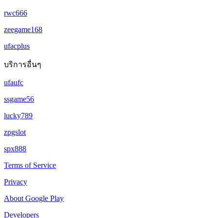
rwc666
zeegame168
ufacplus
บริการอื่นๆ
ufaufc
ssgame56
lucky789
zpgslot
spx888
Terms of Service
Privacy
About Google Play
Developers