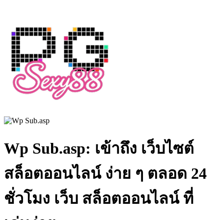
Wp Sub.asp: เข้าถึง เว็บไซต์
สล็อตออนไลน์ ง่าย ๆ ตลอด 24
ชั่วโมง เว็บ สล็อตออนไลน์ ที่