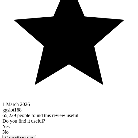
1 March 2026
ggslot168
65,229 people found this review useful
Do you find it useful?
Yes
No