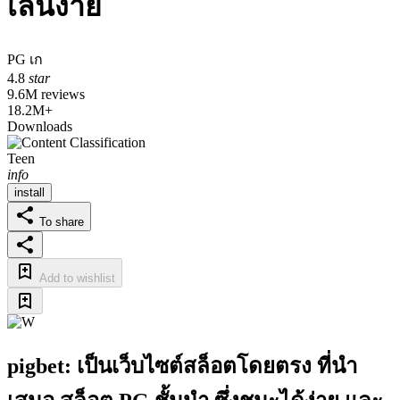
เล่นง่าย
PG เก
4.8
star
9.6M reviews
18.2M+
Downloads
Teen
info
install
To share
Add to wishlist
pigbet: เป็นเว็บไซต์สล็อตโดยตรง ที่นำ