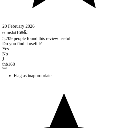
20 February 2026
edmslot168ด้.!
5,709 people found this review useful
Do you find it useful?
Yes
No
J
thb168
Flag as inappropriate