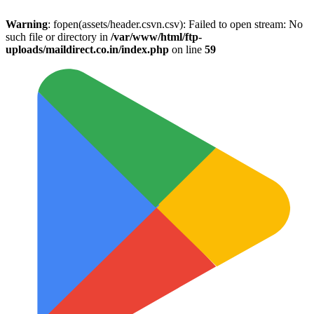
Warning
: fopen(assets/header.csvn.csv): Failed to open stream: No
such file or directory in
/var/www/html/ftp-
uploads/maildirect.co.in/index.php
on line
59