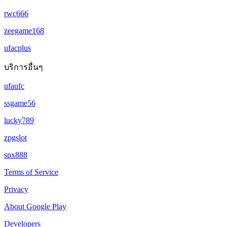
rwc666
zeegame168
ufacplus
บริการอื่นๆ
ufaufc
ssgame56
lucky789
zpgslot
spx888
Terms of Service
Privacy
About Google Play
Developers