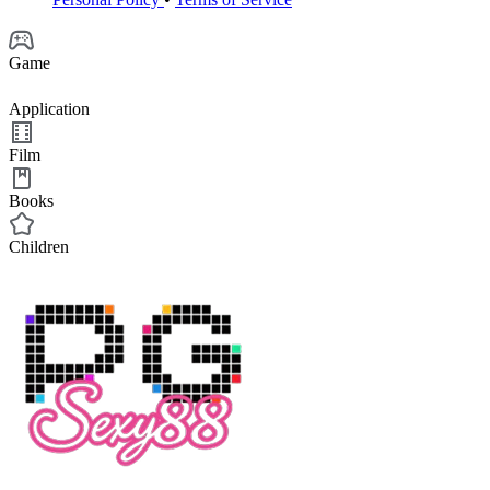
Game
Application
Film
Books
Children