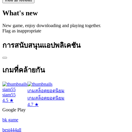
View all reviews
What's new
New game, enjoy downloading and playing together.
Flag as inappropriate
การสนับสนุนแอปพลิเคชัน
เกมที่คล้ายกัน
siam55
เกมสล็อตยอดนิยม
siam55
เกมสล็อตยอดนิยม
4.5 ★
4.7 ★
Google Play
bk game
best444all