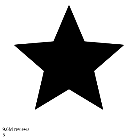
9.6M reviews
5