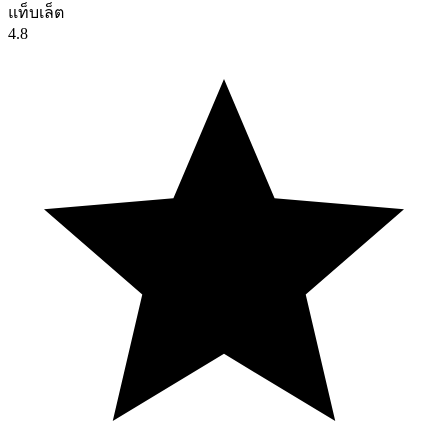
แท็บเล็ต
4.8