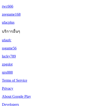
rwc666
zeegame168
ufacplus
บริการอื่นๆ
ufaufc
ssgame56
lucky789
zpgslot
spx888
Terms of Service
Privacy
About Google Play
Developers