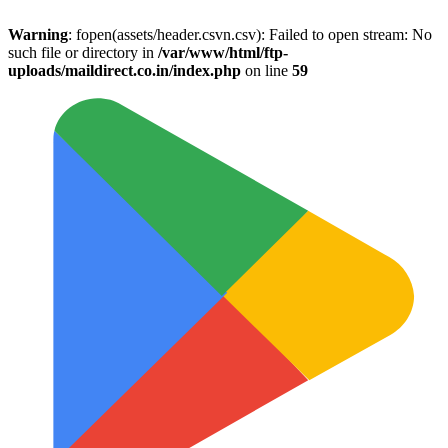
Warning
: fopen(assets/header.csvn.csv): Failed to open stream: No
such file or directory in
/var/www/html/ftp-
uploads/maildirect.co.in/index.php
on line
59