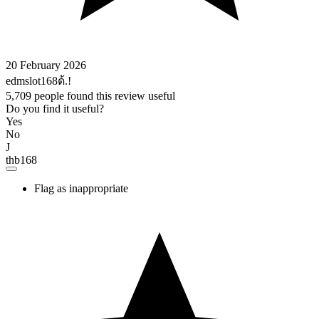
20 February 2026
edmslot168ด้.!
5,709 people found this review useful
Do you find it useful?
Yes
No
J
thb168
Flag as inappropriate