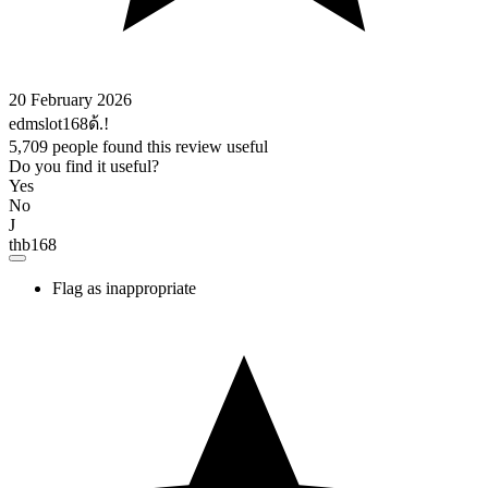
20 February 2026
edmslot168ด้.!
5,709 people found this review useful
Do you find it useful?
Yes
No
J
thb168
Flag as inappropriate