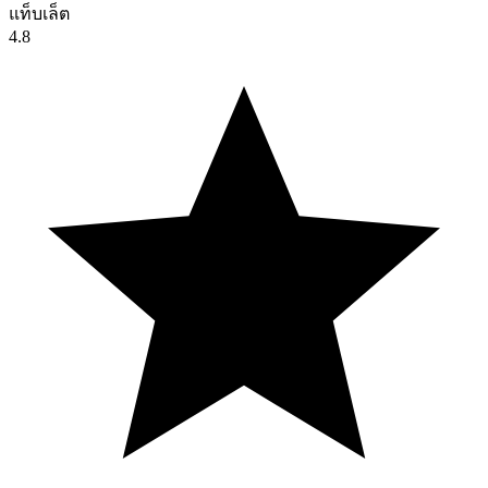
แท็บเล็ต
4.8