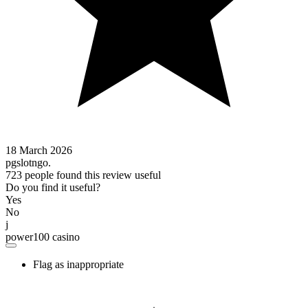
18 March 2026
pgslotngo.
723 people found this review useful
Do you find it useful?
Yes
No
j
power100 casino
Flag as inappropriate