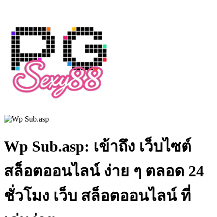
Wp Sub.asp: เข้าถึง เว็บไซต์
สล็อตออนไลน์ ง่าย ๆ ตลอด 24
ชั่วโมง เว็บ สล็อตออนไลน์ ที่