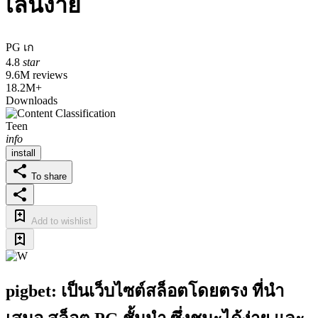
เล่นง่าย
PG เก
4.8
star
9.6M reviews
18.2M+
Downloads
Teen
info
install
To share
Add to wishlist
pigbet: เป็นเว็บไซต์สล็อตโดยตรง ที่นำ