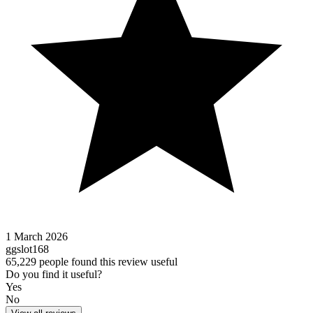
1 March 2026
ggslot168
65,229 people found this review useful
Do you find it useful?
Yes
No