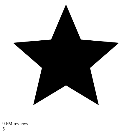
9.6M reviews
5