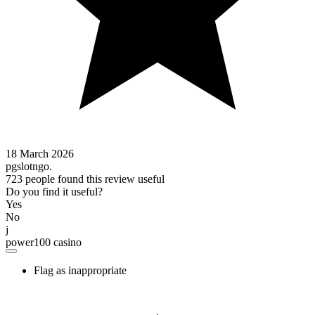
18 March 2026
pgslotngo.
723 people found this review useful
Do you find it useful?
Yes
No
j
power100 casino
Flag as inappropriate