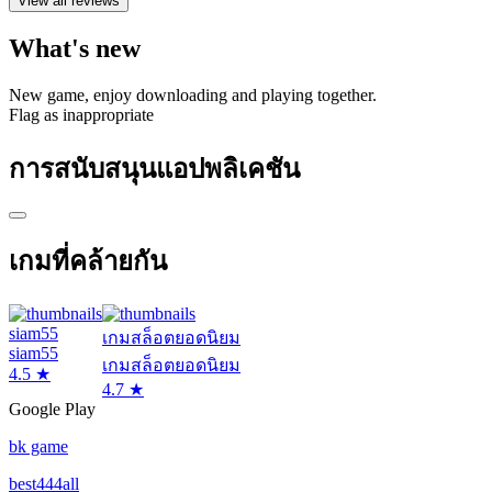
View all reviews
What's new
New game, enjoy downloading and playing together.
Flag as inappropriate
การสนับสนุนแอปพลิเคชัน
เกมที่คล้ายกัน
siam55
เกมสล็อตยอดนิยม
siam55
เกมสล็อตยอดนิยม
4.5 ★
4.7 ★
Google Play
bk game
best444all