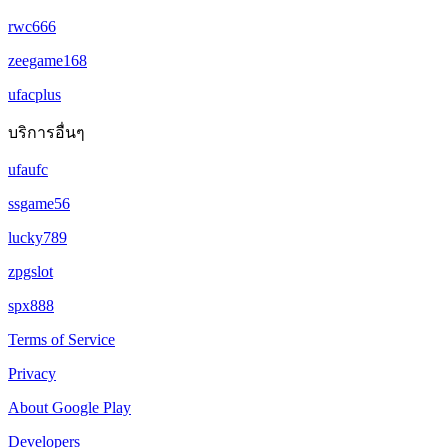
rwc666
zeegame168
ufacplus
บริการอื่นๆ
ufaufc
ssgame56
lucky789
zpgslot
spx888
Terms of Service
Privacy
About Google Play
Developers