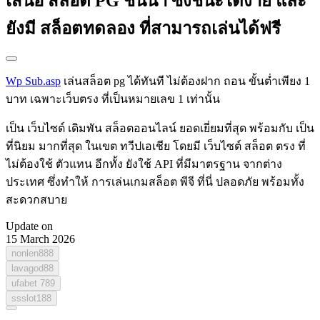
เสนอ สล็อต PG ชั้นนำ ซึ่งชนะได้ง่าย และ
ยังมี สล็อตทดลอง ที่สามารถเล่นได้ฟรี
Wp Sub.asp
เล่นสล็อต pg ได้ทันที ไม่ต้องฝาก ถอน ขั้นต่ำเพียง 1
บาท เฉพาะเว็บตรง ที่เป็นหมายเลข 1 เท่านั้น
เป็น เว็บไซต์ เดิมพัน สล็อตออนไลน์ ยอดเยี่ยมที่สุด พร้อมกับ เป็น
ที่นิยม มากที่สุด ในเขต ทวีปเอเชีย โดยมี เว็บไซต์ สล็อต ตรง ที่
ไม่ต้องใช้ ตัวแทน อีกทั้ง ยังใช้ API ที่มีมาตรฐาน จากต่าง
ประเทศ ซึ่งทำให้ การเล่นเกมสล็อต พีจี ที่นี่ ปลอดภัย พร้อมทั้ง
สะดวกสบาย
Update on
15 March 2026
nonlen888
lavagod88
ufabet 789
ssslot188