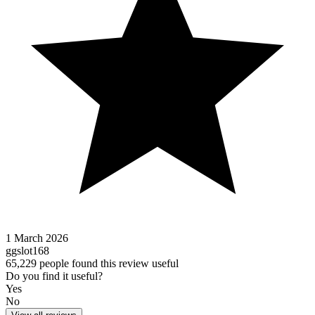
1 March 2026
ggslot168
65,229 people found this review useful
Do you find it useful?
Yes
No