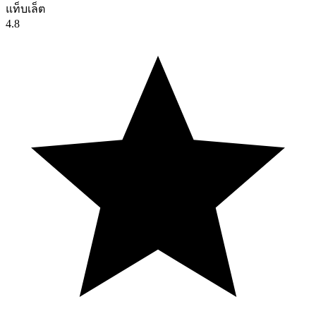
แท็บเล็ต
4.8