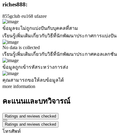
riches888:
855gclub
eu168
ufazee
ข้อมูลจะไม่ถูกแบ่งปันกับบุคคลที่สาม
เรียนรู้เพิ่มเติมเกี่ยวกับวิธีที่นักพัฒนาประกาศการแบ่งปัน
No data is collected
เรียนรู้เพิ่มเติมเกี่ยวกับวิธีที่นักพัฒนาประกาศคอลเลกชัน
ข้อมูลถูกเข้ารหัสระหว่างการส่ง
คุณสามารถขอให้ลบข้อมูลได้
more information
คะแนนและบทวิจารณ์
Ratings and reviews checked
Ratings and reviews checked
โทรศัพท์