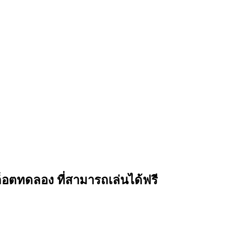
ล็อตทดลอง ที่สามารถเล่นได้ฟรี