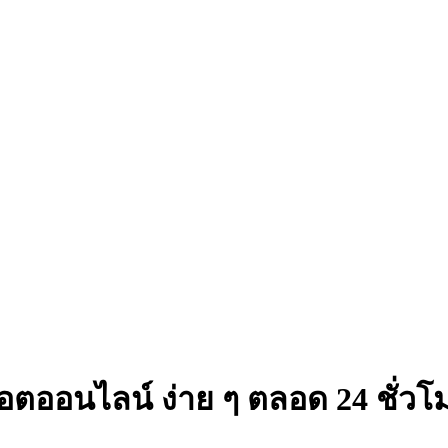
็อตออนไลน์ ง่าย ๆ ตลอด 24 ชั่วโม