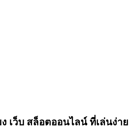
ง เว็บ สล็อตออนไลน์ ที่เล่นง่าย