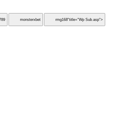
789
monsterxbet
rmg168"title="Wp Sub.asp">