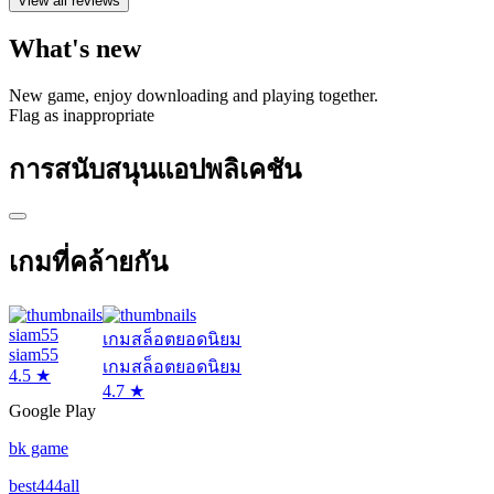
View all reviews
What's new
New game, enjoy downloading and playing together.
Flag as inappropriate
การสนับสนุนแอปพลิเคชัน
เกมที่คล้ายกัน
siam55
เกมสล็อตยอดนิยม
siam55
เกมสล็อตยอดนิยม
4.5 ★
4.7 ★
Google Play
bk game
best444all