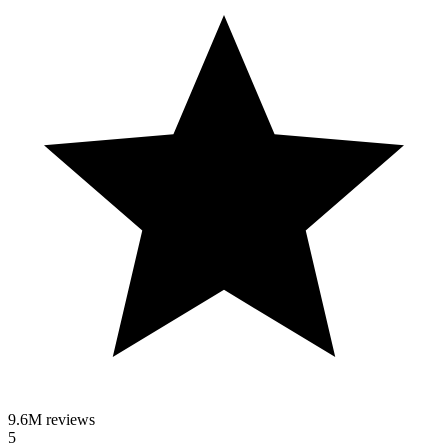
9.6M reviews
5