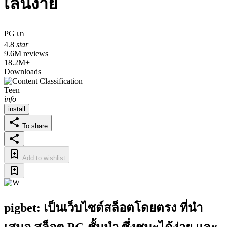
เล่นง่าย
PG เก
4.8
star
9.6M reviews
18.2M+
Downloads
Teen
info
install
To share
Add to wishlist
pigbet: เป็นเว็บไซต์สล็อตโดยตรง ที่นำ