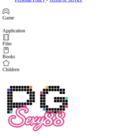
Game
Application
Film
Books
Children