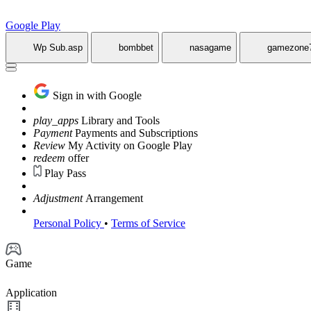
Google Play
Wp Sub.asp
bombbet
nasagame
gamezone
Sign in with Google
play_apps
Library and Tools
Payment
Payments and Subscriptions
Review
My Activity on Google Play
redeem
offer
Play Pass
Adjustment
Arrangement
Personal Policy
•
Terms of Service
Game
Application