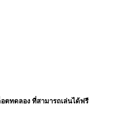
ล็อตทดลอง ที่สามารถเล่นได้ฟรี