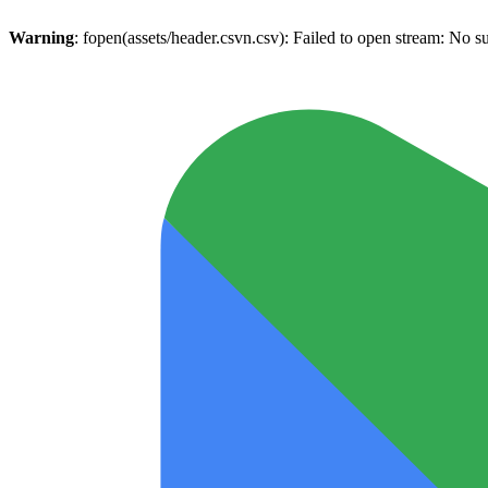
Warning
: fopen(assets/header.csvn.csv): Failed to open stream: No su