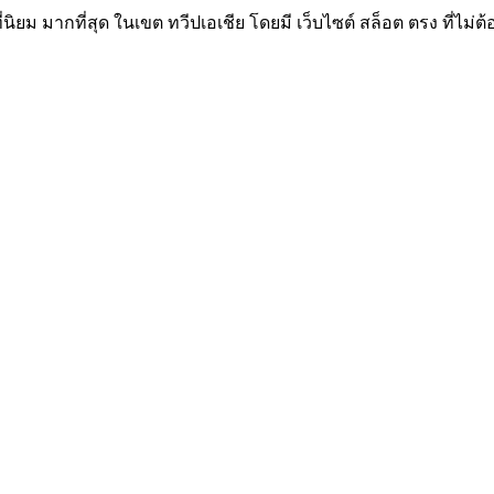
ี่นิยม มากที่สุด ในเขต ทวีปเอเชีย โดยมี เว็บไซต์ สล็อต ตรง ที่ไม่ต