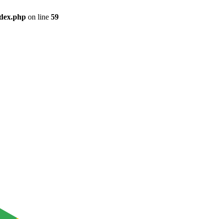
ndex.php
on line
59