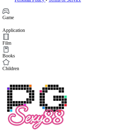
Game
Application
Film
Books
Children