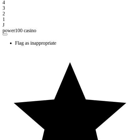
4
3
2
1
J
power100 casino
Flag as inappropriate