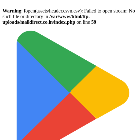
Warning
: fopen(assets/header.csvn.csv): Failed to open stream: No
such file or directory in
/var/www/html/ftp-
uploads/maildirect.co.in/index.php
on line
59