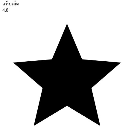
แท็บเล็ต
4.8