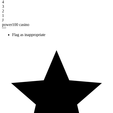
4
3
2
1
J
power100 casino
Flag as inappropriate