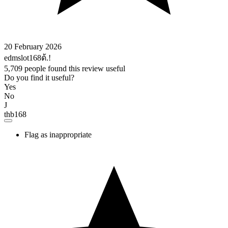
20 February 2026
edmslot168ด้.!
5,709 people found this review useful
Do you find it useful?
Yes
No
J
thb168
Flag as inappropriate