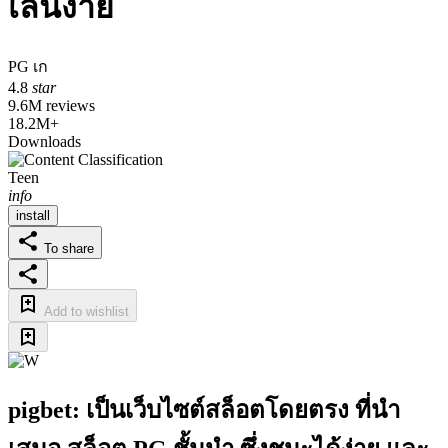
เล่นง่าย
PG เก
4.8
star
9.6M reviews
18.2M+
Downloads
Teen
info
install
To share
Add to wishlist
pigbet: เป็นเว็บไซต์สล็อตโดยตรง ที่นำ