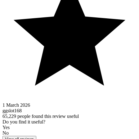
1 March 2026
ggslot168
65,229 people found this review useful
Do you find it useful?
Yes
No