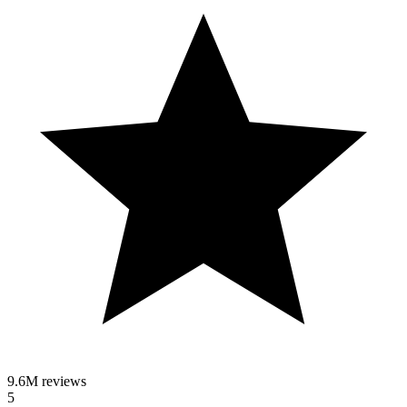
9.6M reviews
5