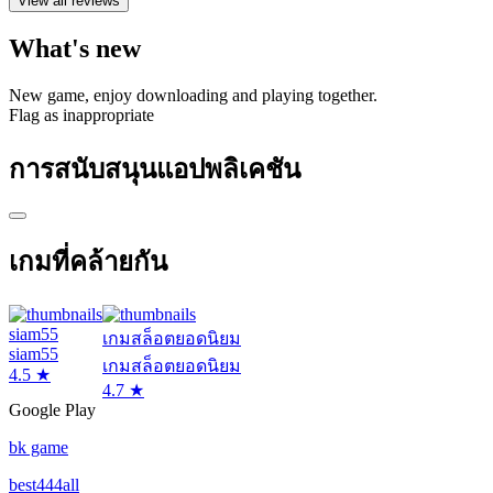
View all reviews
What's new
New game, enjoy downloading and playing together.
Flag as inappropriate
การสนับสนุนแอปพลิเคชัน
เกมที่คล้ายกัน
siam55
เกมสล็อตยอดนิยม
siam55
เกมสล็อตยอดนิยม
4.5 ★
4.7 ★
Google Play
bk game
best444all