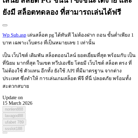
เสนอ สล็อต PG ชั้นนำ ซึ่งชนะได้ง่าย และ
ยังมี สล็อตทดลอง ที่สามารถเล่นได้ฟรี
Wp Sub.asp
เล่นสล็อต pg ได้ทันที ไม่ต้องฝาก ถอน ขั้นต่ำเพียง 1
บาท เฉพาะเว็บตรง ที่เป็นหมายเลข 1 เท่านั้น
เป็น เว็บไซต์ เดิมพัน สล็อตออนไลน์ ยอดเยี่ยมที่สุด พร้อมกับ เป็น
ที่นิยม มากที่สุด ในเขต ทวีปเอเชีย โดยมี เว็บไซต์ สล็อต ตรง ที่
ไม่ต้องใช้ ตัวแทน อีกทั้ง ยังใช้ API ที่มีมาตรฐาน จากต่าง
ประเทศ ซึ่งทำให้ การเล่นเกมสล็อต พีจี ที่นี่ ปลอดภัย พร้อมทั้ง
สะดวกสบาย
Update on
15 March 2026
nonlen888
lavagod88
ufabet 789
ssslot188