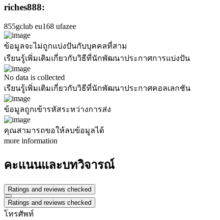
riches888:
855gclub
eu168
ufazee
ข้อมูลจะไม่ถูกแบ่งปันกับบุคคลที่สาม
เรียนรู้เพิ่มเติมเกี่ยวกับวิธีที่นักพัฒนาประกาศการแบ่งปัน
No data is collected
เรียนรู้เพิ่มเติมเกี่ยวกับวิธีที่นักพัฒนาประกาศคอลเลกชัน
ข้อมูลถูกเข้ารหัสระหว่างการส่ง
คุณสามารถขอให้ลบข้อมูลได้
more information
คะแนนและบทวิจารณ์
Ratings and reviews checked
Ratings and reviews checked
โทรศัพท์