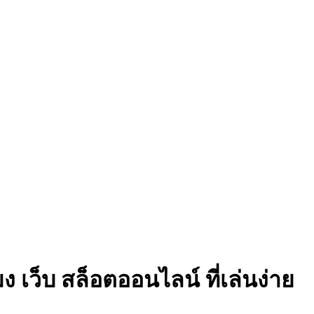
ง เว็บ สล็อตออนไลน์ ที่เล่นง่าย