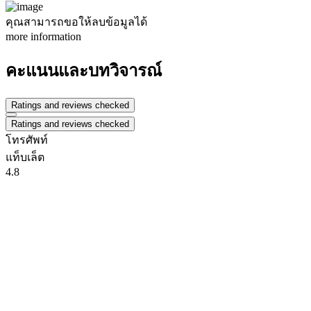
คุณสามารถขอให้ลบข้อมูลได้
more information
คะแนนและบทวิจารณ์
Ratings and reviews checked
Ratings and reviews checked
โทรศัพท์
แท็บเล็ต
4.8