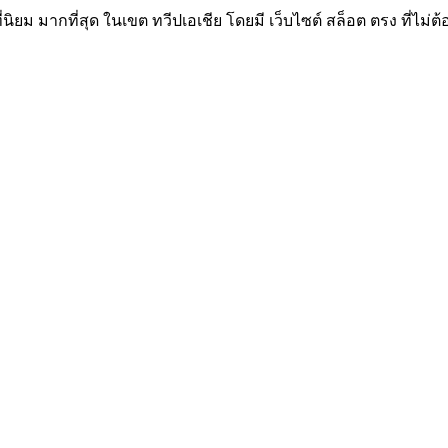
ี่นิยม มากที่สุด ในเขต ทวีปเอเชีย โดยมี เว็บไซต์ สล็อต ตรง ที่ไม่ต