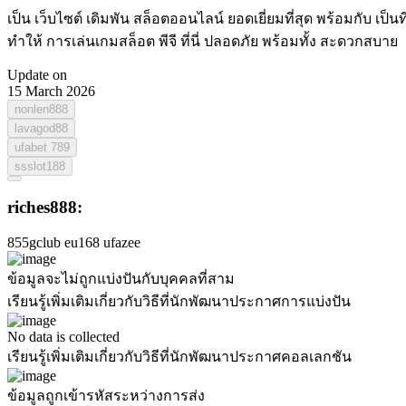
เป็น เว็บไซต์ เดิมพัน สล็อตออนไลน์ ยอดเยี่ยมที่สุด พร้อมกับ เป็นท
ทำให้ การเล่นเกมสล็อต พีจี ที่นี่ ปลอดภัย พร้อมทั้ง สะดวกสบาย
Update on
15 March 2026
nonlen888
lavagod88
ufabet 789
ssslot188
riches888:
855gclub
eu168
ufazee
ข้อมูลจะไม่ถูกแบ่งปันกับบุคคลที่สาม
เรียนรู้เพิ่มเติมเกี่ยวกับวิธีที่นักพัฒนาประกาศการแบ่งปัน
No data is collected
เรียนรู้เพิ่มเติมเกี่ยวกับวิธีที่นักพัฒนาประกาศคอลเลกชัน
ข้อมูลถูกเข้ารหัสระหว่างการส่ง