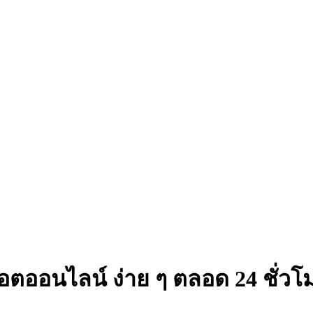
็อตออนไลน์ ง่าย ๆ ตลอด 24 ชั่วโม