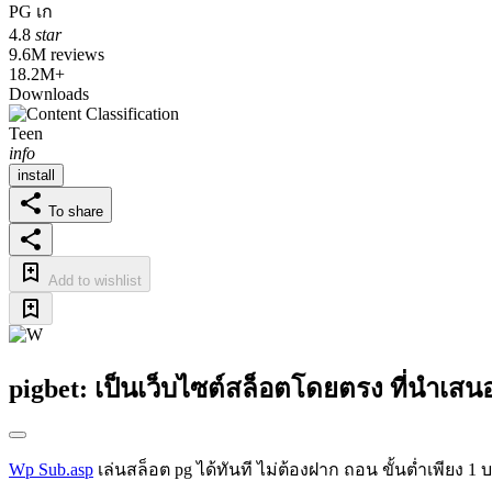
PG เก
4.8
star
9.6M reviews
18.2M+
Downloads
Teen
info
install
To share
Add to wishlist
pigbet: เป็นเว็บไซต์สล็อตโดยตรง ที่นำเสนอ
Wp Sub.asp
เล่นสล็อต pg ได้ทันที ไม่ต้องฝาก ถอน ขั้นต่ำเพียง 1 