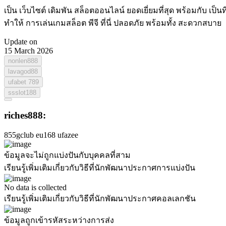
เป็น เว็บไซต์ เดิมพัน สล็อตออนไลน์ ยอดเยี่ยมที่สุด พร้อมกับ เป็นท
ทำให้ การเล่นเกมสล็อต พีจี ที่นี่ ปลอดภัย พร้อมทั้ง สะดวกสบาย
Update on
15 March 2026
nonlen888
lavagod88
ufabet 789
ssslot188
riches888:
855gclub
eu168
ufazee
ข้อมูลจะไม่ถูกแบ่งปันกับบุคคลที่สาม
เรียนรู้เพิ่มเติมเกี่ยวกับวิธีที่นักพัฒนาประกาศการแบ่งปัน
No data is collected
เรียนรู้เพิ่มเติมเกี่ยวกับวิธีที่นักพัฒนาประกาศคอลเลกชัน
ข้อมูลถูกเข้ารหัสระหว่างการส่ง