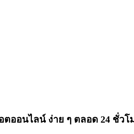
็อตออนไลน์ ง่าย ๆ ตลอด 24 ชั่วโม