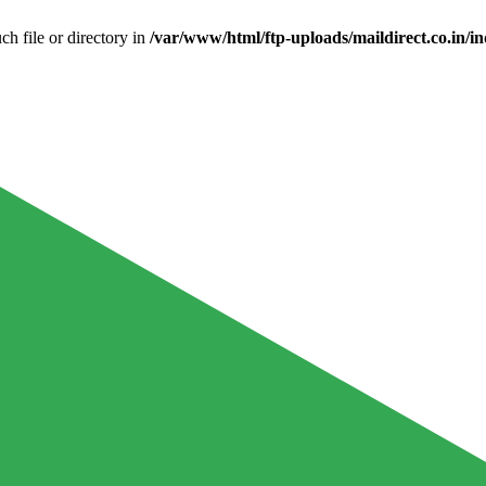
ch file or directory in
/var/www/html/ftp-uploads/maildirect.co.in/i