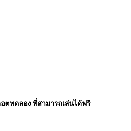
ล็อตทดลอง ที่สามารถเล่นได้ฟรี