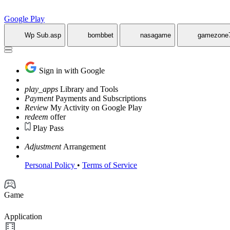
Google Play
Wp Sub.asp
bombbet
nasagame
gamezone
Sign in with Google
play_apps
Library and Tools
Payment
Payments and Subscriptions
Review
My Activity on Google Play
redeem
offer
Play Pass
Adjustment
Arrangement
Personal Policy
•
Terms of Service
Game
Application