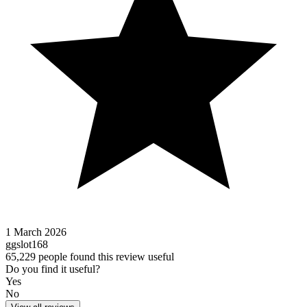
1 March 2026
ggslot168
65,229 people found this review useful
Do you find it useful?
Yes
No