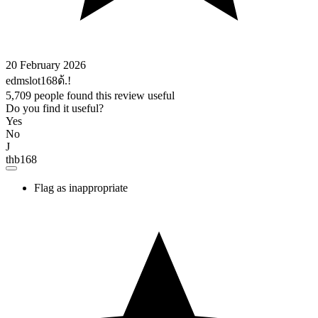
20 February 2026
edmslot168ด้.!
5,709 people found this review useful
Do you find it useful?
Yes
No
J
thb168
Flag as inappropriate