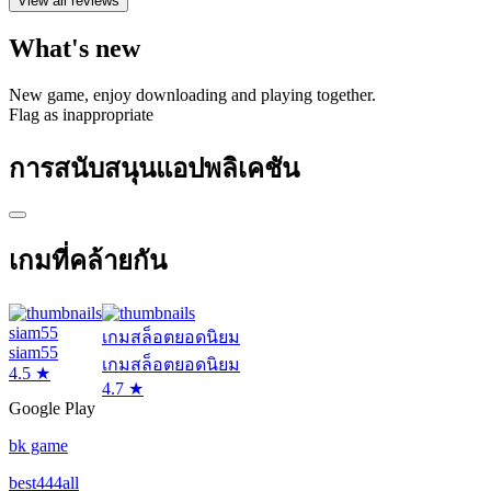
View all reviews
What's new
New game, enjoy downloading and playing together.
Flag as inappropriate
การสนับสนุนแอปพลิเคชัน
เกมที่คล้ายกัน
siam55
เกมสล็อตยอดนิยม
siam55
เกมสล็อตยอดนิยม
4.5 ★
4.7 ★
Google Play
bk game
best444all