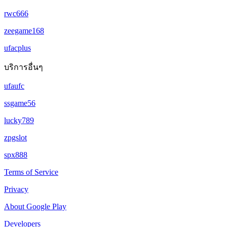
rwc666
zeegame168
ufacplus
บริการอื่นๆ
ufaufc
ssgame56
lucky789
zpgslot
spx888
Terms of Service
Privacy
About Google Play
Developers