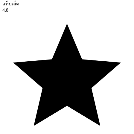
แท็บเล็ต
4.8