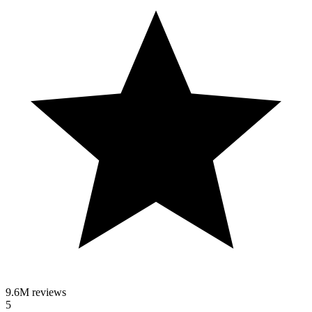
9.6M reviews
5