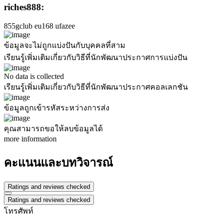
riches888:
855gclub
eu168
ufazee
ข้อมูลจะไม่ถูกแบ่งปันกับบุคคลที่สาม
เรียนรู้เพิ่มเติมเกี่ยวกับวิธีที่นักพัฒนาประกาศการแบ่งปัน
No data is collected
เรียนรู้เพิ่มเติมเกี่ยวกับวิธีที่นักพัฒนาประกาศคอลเลกชัน
ข้อมูลถูกเข้ารหัสระหว่างการส่ง
คุณสามารถขอให้ลบข้อมูลได้
more information
คะแนนและบทวิจารณ์
Ratings and reviews checked
Ratings and reviews checked
โทรศัพท์