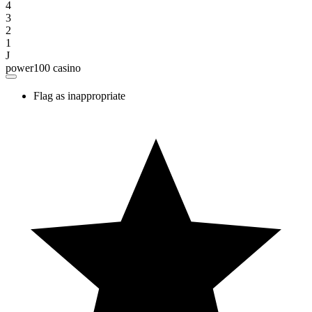
4
3
2
1
J
power100 casino
Flag as inappropriate