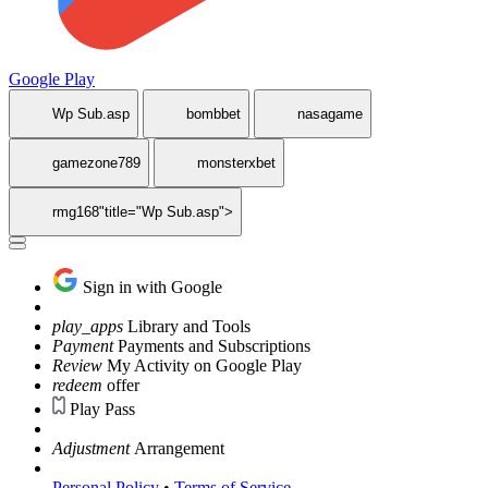
Google Play
Wp Sub.asp
bombbet
nasagame
gamezone789
monsterxbet
rmg168"title="Wp Sub.asp">
Sign in with Google
play_apps
Library and Tools
Payment
Payments and Subscriptions
Review
My Activity on Google Play
redeem
offer
Play Pass
Adjustment
Arrangement
Personal Policy
•
Terms of Service