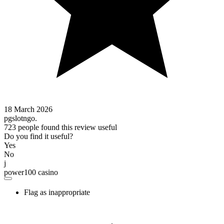
18 March 2026
pgslotngo.
723 people found this review useful
Do you find it useful?
Yes
No
j
power100 casino
Flag as inappropriate