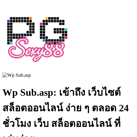
Wp Sub.asp: เข้าถึง เว็บไซต์
สล็อตออนไลน์ ง่าย ๆ ตลอด 24
ชั่วโมง เว็บ สล็อตออนไลน์ ที่