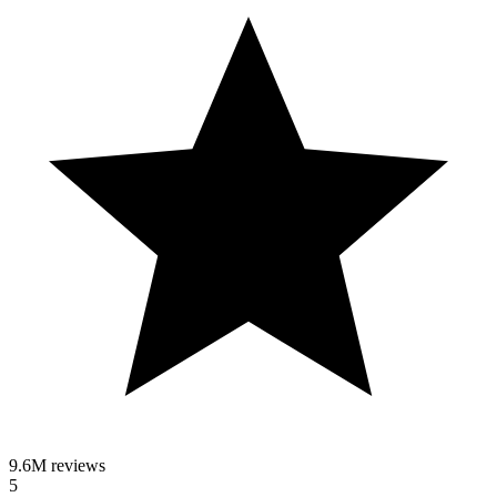
9.6M reviews
5