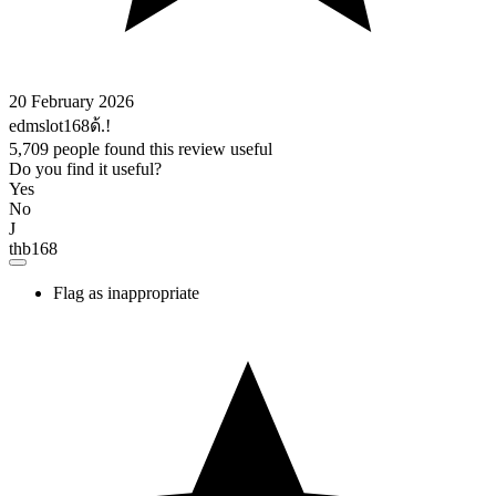
20 February 2026
edmslot168ด้.!
5,709 people found this review useful
Do you find it useful?
Yes
No
J
thb168
Flag as inappropriate