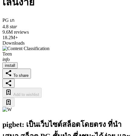
เล่นง่าย
PG เก
4.8
star
9.6M reviews
18.2M+
Downloads
Teen
info
install
To share
Add to wishlist
pigbet: เป็นเว็บไซต์สล็อตโดยตรง ที่นำ