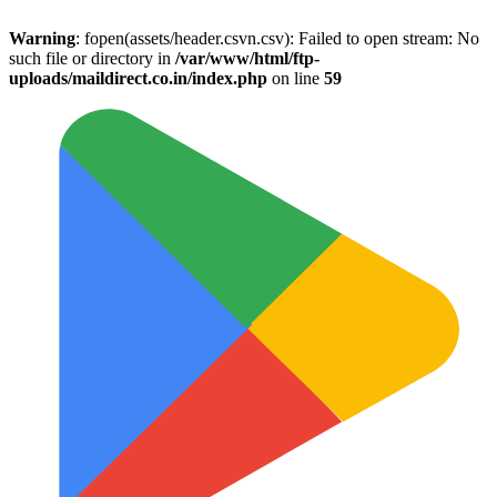
Warning
: fopen(assets/header.csvn.csv): Failed to open stream: No
such file or directory in
/var/www/html/ftp-
uploads/maildirect.co.in/index.php
on line
59