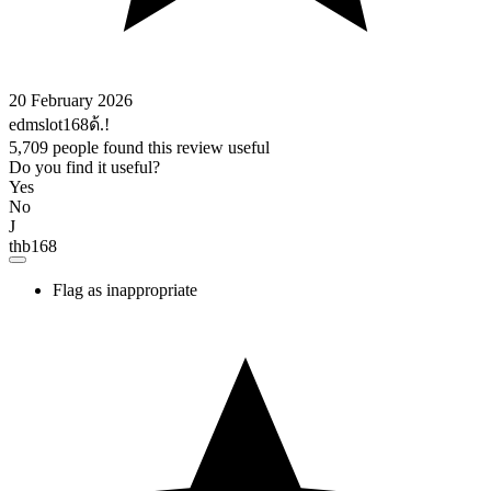
20 February 2026
edmslot168ด้.!
5,709 people found this review useful
Do you find it useful?
Yes
No
J
thb168
Flag as inappropriate