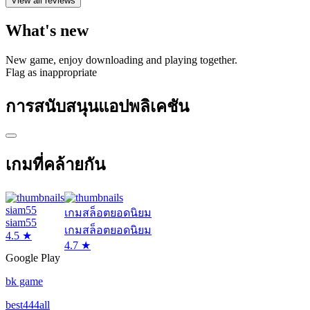
View all reviews
What's new
New game, enjoy downloading and playing together.
Flag as inappropriate
การสนับสนุนแอปพลิเคชัน
เกมที่คล้ายกัน
siam55
เกมสล็อตยอดนิยม
siam55
เกมสล็อตยอดนิยม
4.5 ★
4.7 ★
Google Play
bk game
best444all