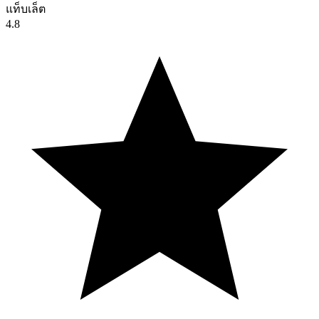
แท็บเล็ต
4.8