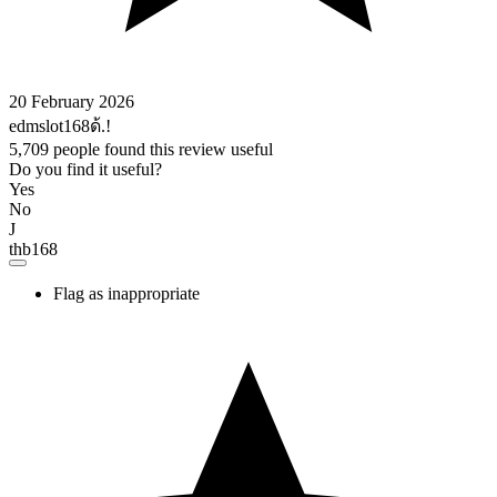
20 February 2026
edmslot168ด้.!
5,709 people found this review useful
Do you find it useful?
Yes
No
J
thb168
Flag as inappropriate