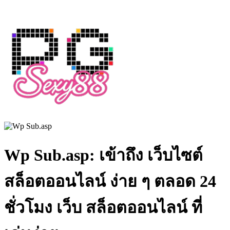
Wp Sub.asp: เข้าถึง เว็บไซต์
สล็อตออนไลน์ ง่าย ๆ ตลอด 24
ชั่วโมง เว็บ สล็อตออนไลน์ ที่