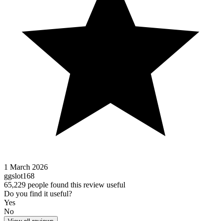
1 March 2026
ggslot168
65,229 people found this review useful
Do you find it useful?
Yes
No