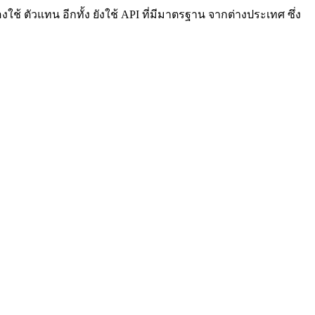
้องใช้ ตัวแทน อีกทั้ง ยังใช้ API ที่มีมาตรฐาน จากต่างประเทศ ซึ่ง