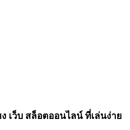
ง เว็บ สล็อตออนไลน์ ที่เล่นง่าย