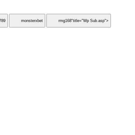
789
monsterxbet
rmg168"title="Wp Sub.asp">