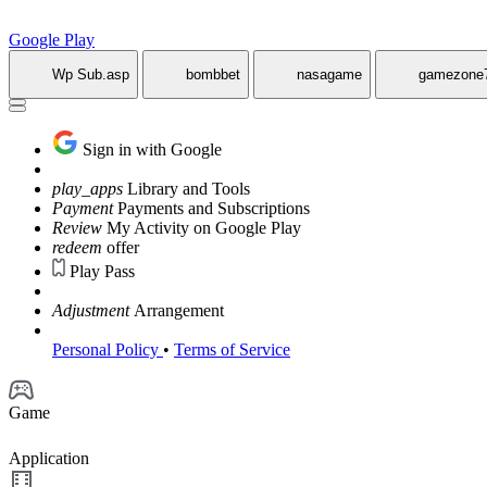
Google Play
Wp Sub.asp
bombbet
nasagame
gamezone
Sign in with Google
play_apps
Library and Tools
Payment
Payments and Subscriptions
Review
My Activity on Google Play
redeem
offer
Play Pass
Adjustment
Arrangement
Personal Policy
•
Terms of Service
Game
Application