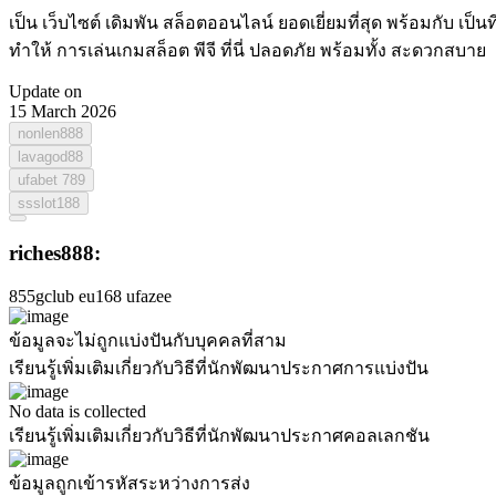
เป็น เว็บไซต์ เดิมพัน สล็อตออนไลน์ ยอดเยี่ยมที่สุด พร้อมกับ เป็นท
ทำให้ การเล่นเกมสล็อต พีจี ที่นี่ ปลอดภัย พร้อมทั้ง สะดวกสบาย
Update on
15 March 2026
nonlen888
lavagod88
ufabet 789
ssslot188
riches888:
855gclub
eu168
ufazee
ข้อมูลจะไม่ถูกแบ่งปันกับบุคคลที่สาม
เรียนรู้เพิ่มเติมเกี่ยวกับวิธีที่นักพัฒนาประกาศการแบ่งปัน
No data is collected
เรียนรู้เพิ่มเติมเกี่ยวกับวิธีที่นักพัฒนาประกาศคอลเลกชัน
ข้อมูลถูกเข้ารหัสระหว่างการส่ง