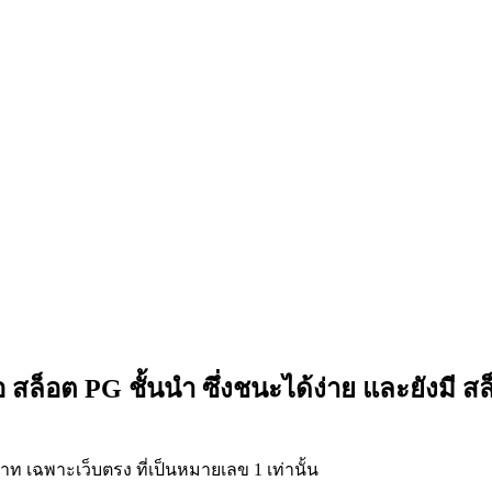
 สล็อต PG ชั้นนำ ซึ่งชนะได้ง่าย และยังมี ส
บาท เฉพาะเว็บตรง ที่เป็นหมายเลข 1 เท่านั้น