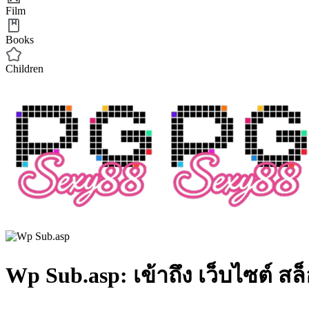
Film
Books
Children
Wp Sub.asp: เข้าถึง เว็บไซต์ สล