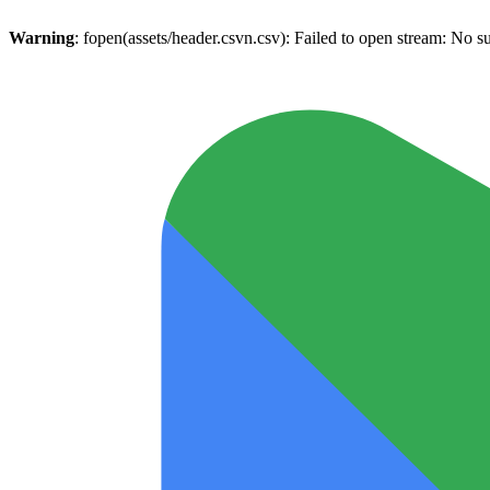
Warning
: fopen(assets/header.csvn.csv): Failed to open stream: No su