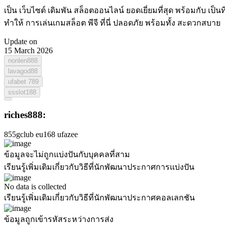
เป็น เว็บไซต์ เดิมพัน สล็อตออนไลน์ ยอดเยี่ยมที่สุด พร้อมกับ เป็นท
ทำให้ การเล่นเกมสล็อต พีจี ที่นี่ ปลอดภัย พร้อมทั้ง สะดวกสบาย
Update on
15 March 2026
nonlen888
lavagod88
ufabet 789
ssslot188
riches888:
855gclub
eu168
ufazee
ข้อมูลจะไม่ถูกแบ่งปันกับบุคคลที่สาม
เรียนรู้เพิ่มเติมเกี่ยวกับวิธีที่นักพัฒนาประกาศการแบ่งปัน
No data is collected
เรียนรู้เพิ่มเติมเกี่ยวกับวิธีที่นักพัฒนาประกาศคอลเลกชัน
ข้อมูลถูกเข้ารหัสระหว่างการส่ง