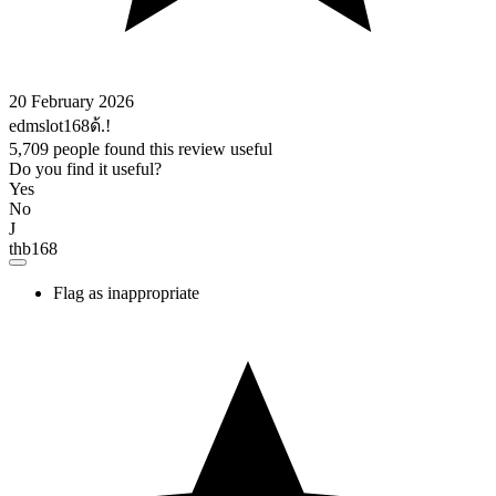
20 February 2026
edmslot168ด้.!
5,709 people found this review useful
Do you find it useful?
Yes
No
J
thb168
Flag as inappropriate