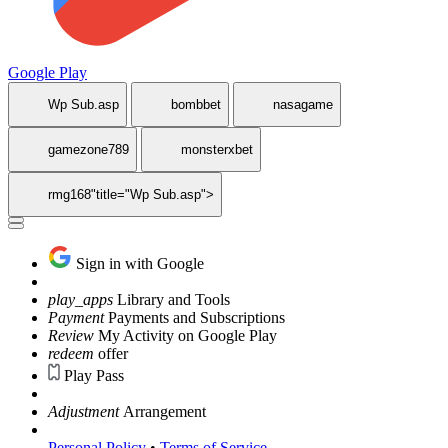
Google Play
Wp Sub.asp
bombbet
nasagame
gamezone789
monsterxbet
rmg168"title="Wp Sub.asp">
Sign in with Google
play_apps
Library and Tools
Payment
Payments and Subscriptions
Review
My Activity on Google Play
redeem
offer
Play Pass
Adjustment
Arrangement
Personal Policy
•
Terms of Service