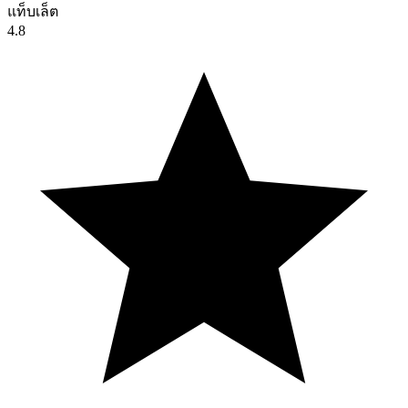
แท็บเล็ต
4.8