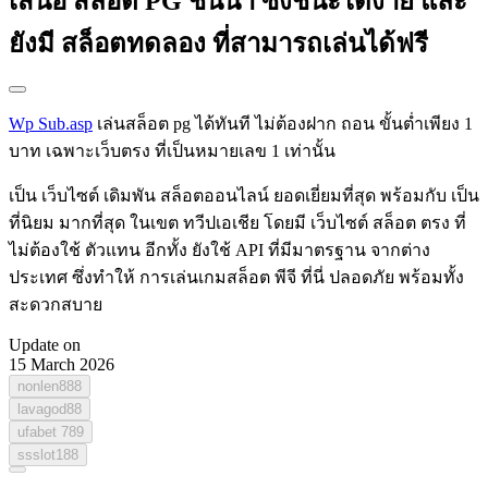
เสนอ สล็อต PG ชั้นนำ ซึ่งชนะได้ง่าย และ
ยังมี สล็อตทดลอง ที่สามารถเล่นได้ฟรี
Wp Sub.asp
เล่นสล็อต pg ได้ทันที ไม่ต้องฝาก ถอน ขั้นต่ำเพียง 1
บาท เฉพาะเว็บตรง ที่เป็นหมายเลข 1 เท่านั้น
เป็น เว็บไซต์ เดิมพัน สล็อตออนไลน์ ยอดเยี่ยมที่สุด พร้อมกับ เป็น
ที่นิยม มากที่สุด ในเขต ทวีปเอเชีย โดยมี เว็บไซต์ สล็อต ตรง ที่
ไม่ต้องใช้ ตัวแทน อีกทั้ง ยังใช้ API ที่มีมาตรฐาน จากต่าง
ประเทศ ซึ่งทำให้ การเล่นเกมสล็อต พีจี ที่นี่ ปลอดภัย พร้อมทั้ง
สะดวกสบาย
Update on
15 March 2026
nonlen888
lavagod88
ufabet 789
ssslot188