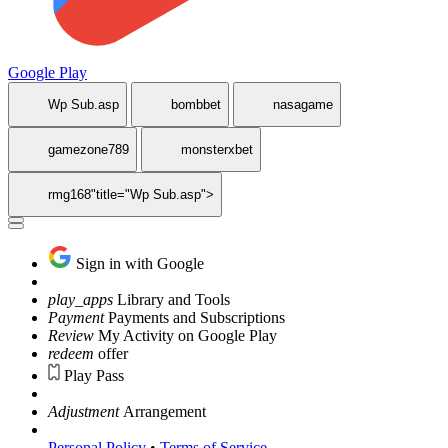
Google Play
Wp Sub.asp
bombbet
nasagame
gamezone789
monsterxbet
rmg168"title="Wp Sub.asp">
Sign in with Google
play_apps
Library and Tools
Payment
Payments and Subscriptions
Review
My Activity on Google Play
redeem
offer
Play Pass
Adjustment
Arrangement
Personal Policy
•
Terms of Service