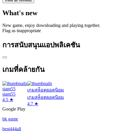
View all reviews
What's new
New game, enjoy downloading and playing together.
Flag as inappropriate
การสนับสนุนแอปพลิเคชัน
เกมที่คล้ายกัน
siam55
เกมสล็อตยอดนิยม
siam55
เกมสล็อตยอดนิยม
4.5 ★
4.7 ★
Google Play
bk game
best444all