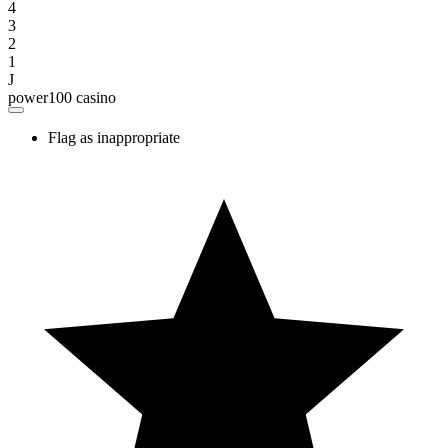
4
3
2
1
J
power100 casino
Flag as inappropriate