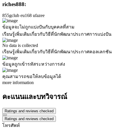
riches888:
855gclub
eu168
ufazee
ข้อมูลจะไม่ถูกแบ่งปันกับบุคคลที่สาม
เรียนรู้เพิ่มเติมเกี่ยวกับวิธีที่นักพัฒนาประกาศการแบ่งปัน
No data is collected
เรียนรู้เพิ่มเติมเกี่ยวกับวิธีที่นักพัฒนาประกาศคอลเลกชัน
ข้อมูลถูกเข้ารหัสระหว่างการส่ง
คุณสามารถขอให้ลบข้อมูลได้
more information
คะแนนและบทวิจารณ์
Ratings and reviews checked
Ratings and reviews checked
โทรศัพท์