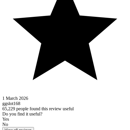
1 March 2026
ggslot168
65,229 people found this review useful
Do you find it useful?
Yes
No