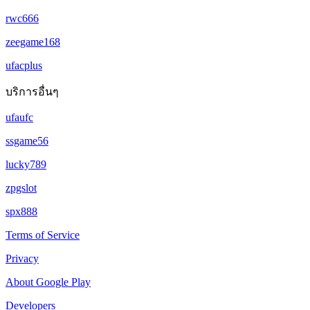
rwc666
zeegame168
ufacplus
บริการอื่นๆ
ufaufc
ssgame56
lucky789
zpgslot
spx888
Terms of Service
Privacy
About Google Play
Developers