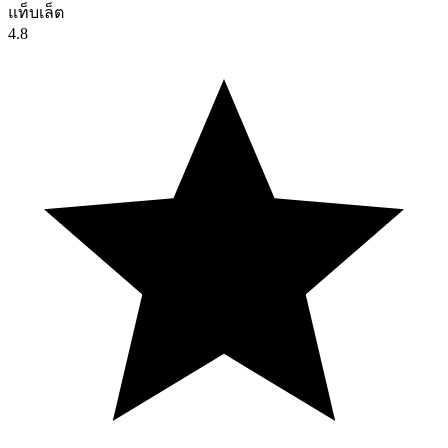
แท็บเล็ต
4.8